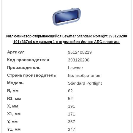
Иллюминатор открывающийся Lewmar Standard Portlight 393120200
191x367x4 мм размер 1 с отделкой из белого АБС-пластика
Артикул
9512405219
Код производителя
393120200
Производитель
Lewmar
Страна производитель
Великобритания
Модель
Standard Portlight
R, мм
62
R1, мм
52
X, мм
191
X1, мм
171
Y, мм
367
Y1, мм
347