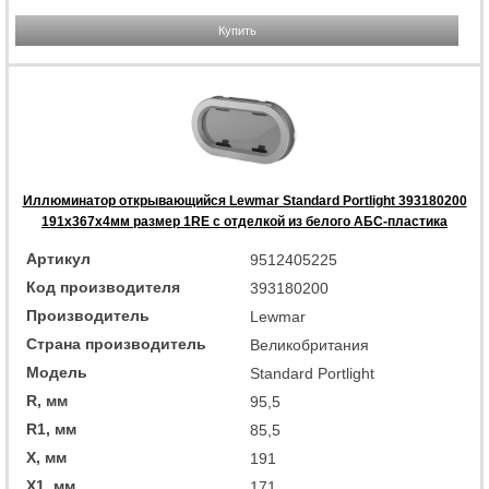
Купить
Иллюминатор открывающийся Lewmar Standard Portlight 393180200
191x367x4мм размер 1RE с отделкой из белого АБС-пластика
Артикул
9512405225
Код производителя
393180200
Производитель
Lewmar
Страна производитель
Великобритания
Модель
Standard Portlight
R, мм
95,5
R1, мм
85,5
X, мм
191
X1, мм
171