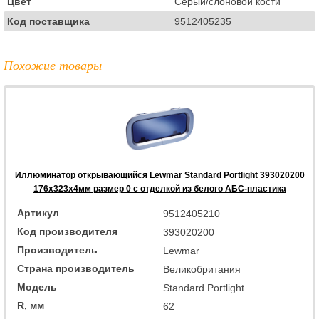
Цвет
Серый/слоновой кости
Код поставщика
9512405235
Похожие товары
Иллюминатор открывающийся Lewmar Standard Portlight 393020200
176x323x4мм размер 0 с отделкой из белого АБС-пластика
Артикул
9512405210
Код производителя
393020200
Производитель
Lewmar
Страна производитель
Великобритания
Модель
Standard Portlight
R, мм
62