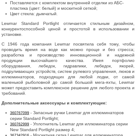
Поставляется с комплектом внутренней отделки из АБС-
пластика (цвет: белый) и москитной сеткой;
Цвет стекла: дымчатый.
Lewmar Standard Portlight отличается стильным дизайном,
конкурентоспособной ценой и простотой в использовании и
установке.
С 1946 года компания Lewmar посвятила себя тому, чтобы
проводить время на воде как можно проще и без стресса;
разработка и производство инновационной и надежной
продукции высочайшего качества. Имея портфолио
оборудования, лебедок, гидравлики, лебедок, якорей,
подруливающих устройств, систем рулевого управления, люков и
иллюминаторов, подходящих для любой лодки, от самой
маленькой рыболовной до самой большой мега-яхты, Lewmar
может предоставить комплексное решение для любого проекта и
требований.
Дополнительные аксессуары и комплектующие:
- Запасные ручки Lewmar для иллюминаторов
360767099
серии Standard Portlight;
- Уплотнитель Lewmar для иллюминатора серии
360762999
New Standard Portlight размер 4;
- Москитная сетка Lewmar для иллюминатора
367342916