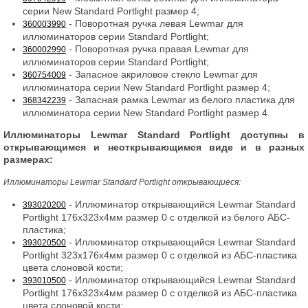
серии New Standard Portlight размер 4;
- Поворотная ручка левая Lewmar для
360003990
иллюминаторов серии Standard Portlight;
- Поворотная ручка правая Lewmar для
360002990
иллюминаторов серии Standard Portlight;
- Запасное акриловое стекло Lewmar для
360754009
иллюминатора серии New Standard Portlight размер 4;
- Запасная рамка Lewmar из белого пластика для
368342239
иллюминатора серии New Standard Portlight размер 4.
Иллюминаторы Lewmar Standard Portlight доступны в
открывающимся и неоткрывающимся виде и в разных
размерах:
Иллюминаторы Lewmar Standard Portlight открывающиеся:
- Иллюминатор открывающийся Lewmar Standard
393020200
Portlight 176x323x4мм размер 0 с отделкой из белого АБС-
пластика;
- Иллюминатор открывающийся Lewmar Standard
393020500
Portlight 323x176x4мм размер 0 с отделкой из АБС-пластика
цвета слоновой кости;
- Иллюминатор открывающийся Lewmar Standard
393010500
Portlight 176x323x4мм размер 0 с отделкой из АБС-пластика
цвета слоновой кости;