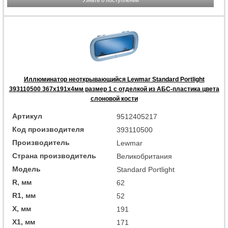
Узнать о поступлении
Иллюминатор неоткрывающийся Lewmar Standard Portlight
393110500 367x191x4мм размер 1 с отделкой из АБС-пластика цвета
слоновой кости
Артикул
9512405217
Код производителя
393110500
Производитель
Lewmar
Страна производитель
Великобритания
Модель
Standard Portlight
R, мм
62
R1, мм
52
X, мм
191
X1, мм
171