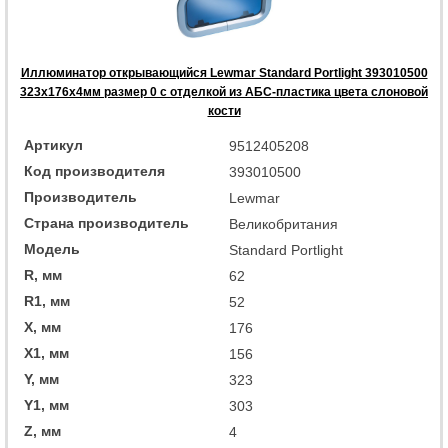
Иллюминатор открывающийся Lewmar Standard Portlight 393010500
323x176x4мм размер 0 с отделкой из АБС-пластика цвета слоновой
кости
Артикул
9512405208
Код производителя
393010500
Производитель
Lewmar
Страна производитель
Великобритания
Модель
Standard Portlight
R, мм
62
R1, мм
52
X, мм
176
X1, мм
156
Y, мм
323
Y1, мм
303
Z, мм
4