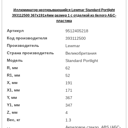
Иллюминатор неоткрывающийся Lewmar Standard Portlight
393112500 367x191x4мм размер 1 с отделкой из белого АБС-
пластика
Артикул
9512405218
Код производителя
393112500
Производитель
Lewmar
Страна производитель
Великобритания
Модель
Standard Portlight
R, мм
62
R1, мм
52
X, мм
191
X1, мм
171
Y, мм
367
Y1, мм
347
Z, мм
4
Вес, кг
1.3
Акриловое стекло, ABS (АБС-