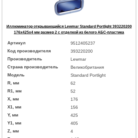
Иллюминатор открывающийся Lewmar Standard Portlight 393220200
176x425x4 мм размер 2 с отделкой из белого АБС-пластика
Артикул
9512405237
Код производителя
393220200
Производитель
Lewmar
Страна производитель
Великобритания
Модель
Standard Portlight
R, мм
62
R1, мм
52
X, мм
176
X1, мм
156
Y, мм
425
Y1, мм
405
Z, мм
4