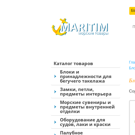
Б
КО
Каталог товаров
Гла
Бло
Блоки и
принадлежности для
Бл
бегучего такелажа
Замки, петли,
Со
предметы интерьера
Морские сувениры и
предметы внутренней
отделки
Оборудование для
судов, лаки и краски
Палубное