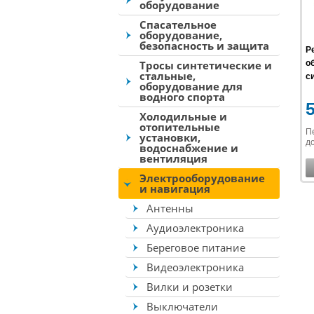
оборудование
Спасательное
оборудование,
безопасность и защита
Р
Тросы синтетические и
о
стальные,
си
оборудование для
водного спорта
Холодильные и
отопительные
П
установки,
до
водоснабжение и
вентиляция
Электрооборудование
и навигация
Антенны
Аудиоэлектроника
Береговое питание
Видеоэлектроника
Вилки и розетки
Выключатели