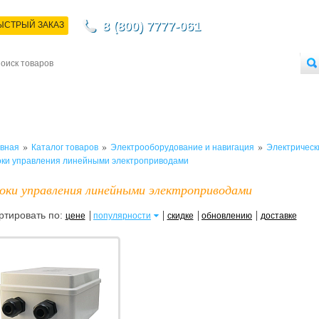
8 (800) 7777-061
ЫСТРЫЙ ЗАКАЗ
НТАКТЫ
ДОСТАВКА
ОПЛАТА
О МАГАЗИНЕ
ОПТОВЫМ ПОКУПАТЕЛЯМ
»
»
»
вная
Каталог товаров
Электрооборудование и навигация
Электричес
ки управления линейными электроприводами
оки управления линейными электроприводами
ртировать по:
цене
популярности
скидке
обновлению
доставке