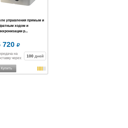
еле управления прямым и
братным ходом и
нхронизации р...
5 720
ередача на
100
дней
ставку
через
:
Купить