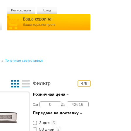
Регистрация
Вход
Ваша корзина:
Ваша корзина пуста
»
Точечные светильники
Фильтр
479
Розничная цена
От
До
Передача на доставку
3 дня
5
58 дней
2