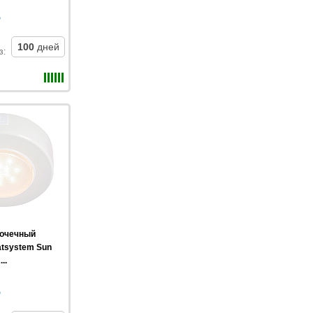
100
дней
з
:
точечный
atsystem Sun
..