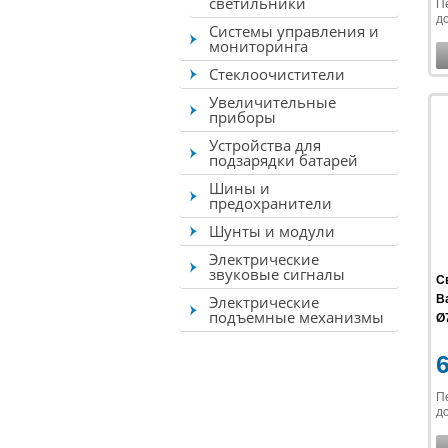
светильники
П
до
Системы управления и
мониторинга
Стеклоочистители
Увеличительные
приборы
Устройства для
подзарядки батарей
Шины и
предохранители
Шунты и модули
Электрические
звуковые сигналы
С
Электрические
B
подъемные механизмы
Ø7
П
до