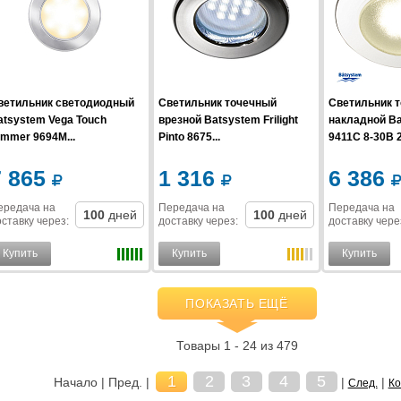
ветильник светодиодный
Светильник точечный
Светильник 
atsystem Vega Touch
врезной Batsystem Frilight
накладной B
immer 9694M...
Pinto 8675...
9411C 8-30В 2.
7 865
1 316
6 386
ередача на
Передача на
Передача на
100
дней
100
дней
ставку
через
:
доставку
через
:
доставку
чере
Купить
Купить
Купить
ПОКАЗАТЬ ЕЩЁ
Товары 1 - 24 из 479
1
2
3
4
5
Начало | Пред. |
|
|
След.
Ко