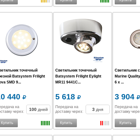
Купить
Купить
Купить
ветильник точечный
Светильник точечный
Светильник 
езной Batsystem Frilight
Batsystem Frilight Eylight
Marine Qualit
va SMD 9...
MR11 9441C...
6 x ...
10 440
5 618
3 904
ередача на
Передача на
Передача на
100
дней
3
дня
ставку
через
:
доставку
через
:
доставку
чере
Купить
Купить
Купить