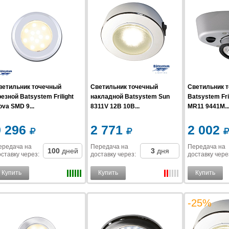
ветильник точечный
Светильник точечный
Светильник 
езной Batsystem Frilight
накладной Batsystem Sun
Batsystem Fril
va SMD 9...
8311V 12В 10В...
MR11 9441M..
9 296
2 771
2 002
ередача на
Передача на
Передача на
100
дней
3
дня
ставку
через
:
доставку
через
:
доставку
чере
Купить
Купить
Купить
-25%