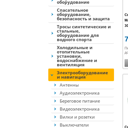
оборудование
Спасательное
оборудование,
С
безопасность и защита
Ma
Тросы синтетические и
30
стальные,
оборудование для
водного спорта
Холодильные и
П
отопительные
до
установки,
водоснабжение и
вентиляция
Электрооборудование
и навигация
Антенны
Аудиоэлектроника
Береговое питание
Видеоэлектроника
Вилки и розетки
Выключатели
С