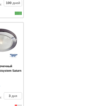
100
дней
з
:
точечный
tsystem Saturn
3
дня
з
: