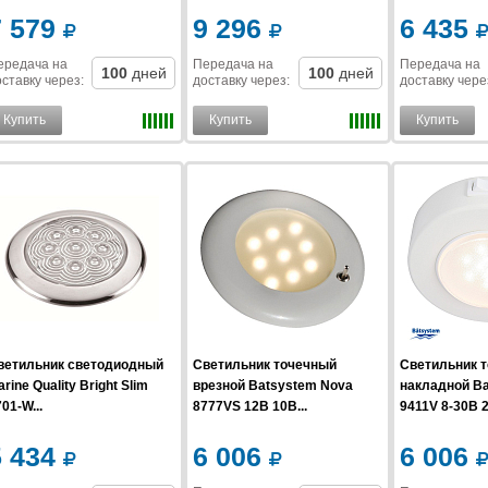
7 579
9 296
6 435
ередача на
Передача на
Передача на
100
дней
100
дней
ставку
через
:
доставку
через
:
доставку
чере
Купить
Купить
Купить
ветильник светодиодный
Светильник точечный
Светильник 
rine Quality Bright Slim
врезной Batsystem Nova
накладной B
01-W...
8777VS 12В 10В...
9411V 8-30В 2.
5 434
6 006
6 006