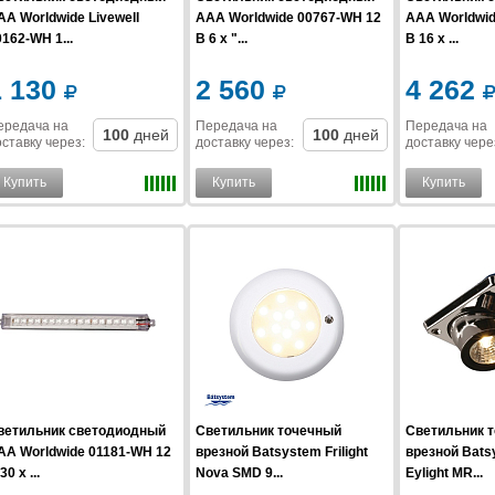
AA Worldwide Livewell
AAA Worldwide 00767-WH 12
AAA Worldwi
162-WH 1...
В 6 x "...
В 16 x ...
1 130
2 560
4 262
ередача на
Передача на
Передача на
100
дней
100
дней
ставку
через
:
доставку
через
:
доставку
чере
Купить
Купить
Купить
ветильник светодиодный
Светильник точечный
Светильник 
AA Worldwide 01181-WH 12
врезной Batsystem Frilight
врезной Batsy
30 x ...
Nova SMD 9...
Eylight MR...