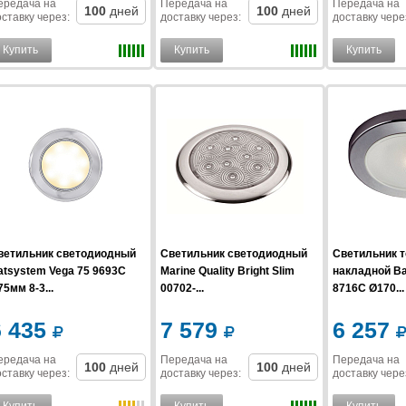
ередача на
Передача на
Передача на
100
дней
100
дней
ставку
через
:
доставку
через
:
доставку
чере
Купить
Купить
Купить
ветильник светодиодный
Светильник светодиодный
Светильник 
atsystem Vega 75 9693С
Marine Quality Bright Slim
накладной Ba
5мм 8-3...
00702-...
8716C Ø170...
6 435
7 579
6 257
ередача на
Передача на
Передача на
100
дней
100
дней
ставку
через
:
доставку
через
:
доставку
чере