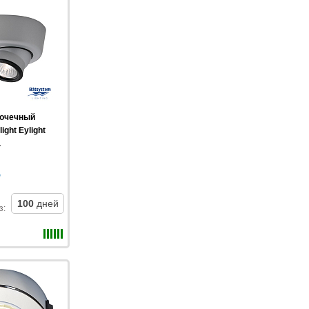
точечный
ight Eylight
.
100
дней
з
: