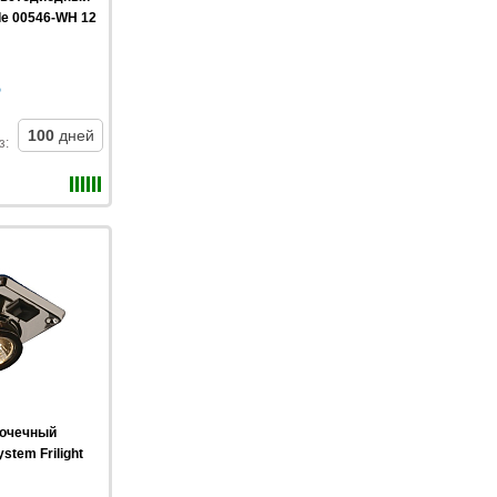
de 00546-WH 12
100
дней
з
:
точечный
stem Frilight