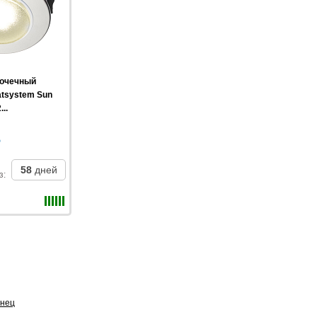
точечный
atsystem Sun
..
58
дней
з
:
нец