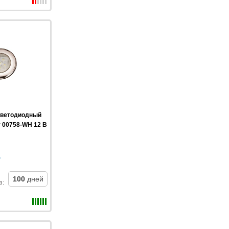
светодиодный
y 00758-WH 12 В
100
дней
з
: