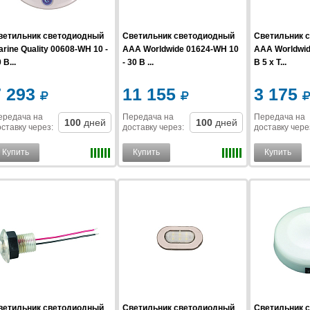
ветильник светодиодный
Светильник светодиодный
Светильник 
rine Quality 00608-WH 10 -
AAA Worldwide 01624-WH 10
AAA Worldwid
 В...
- 30 В ...
В 5 x T...
7 293
11 155
3 175
ередача на
Передача на
Передача на
100
дней
100
дней
ставку
через
:
доставку
через
:
доставку
чере
Купить
Купить
Купить
ветильник светодиодный
Светильник светодиодный
Светильник 