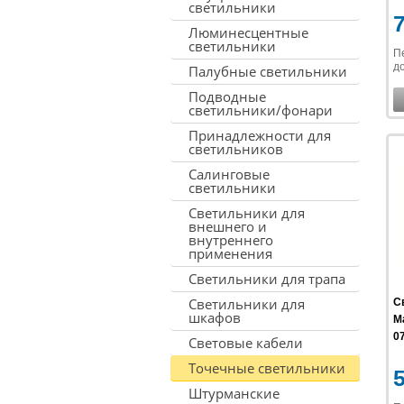
светильники
Люминесцентные
светильники
П
до
Палубные светильники
Подводные
светильники/фонари
Принадлежности для
светильников
Салинговые
светильники
Светильники для
внешнего и
внутреннего
применения
Светильники для трапа
Светильники для
С
шкафов
Ma
07
Световые кабели
Точечные светильники
Штурманские