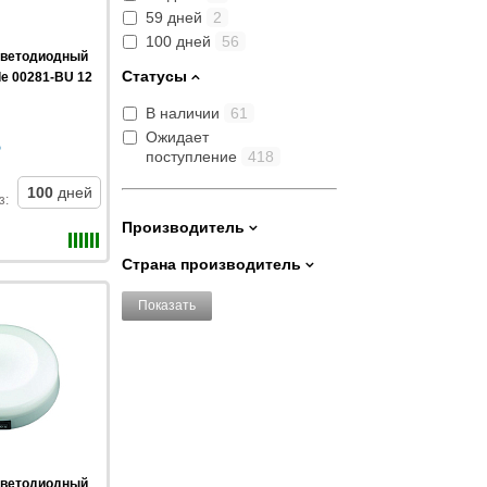
59 дней
2
100 дней
56
светодиодный
Статусы
e 00281-BU 12
В наличии
61
Ожидает
поступление
418
100
дней
з
:
Производитель
Страна производитель
Показать
светодиодный