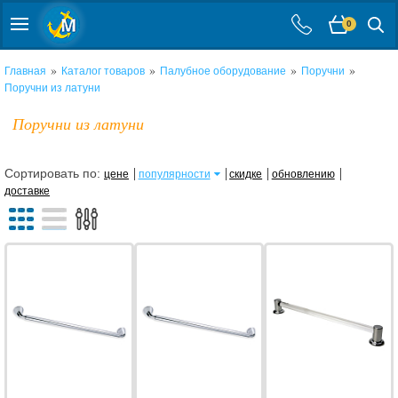
0
»
»
»
»
Главная
Каталог товаров
Палубное оборудование
Поручни
Поручни из латуни
Поручни из латуни
Сортировать по:
цене
популярности
скидке
обновлению
доставке