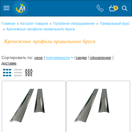
0
»
»
»
Главная
Каталог товаров
Палубное оборудование
Привальный брус
»
Крепежные профили привального бруса
Крепежные профили привального бруса
Сортировать по:
цене
популярности
скидке
обновлению
доставке