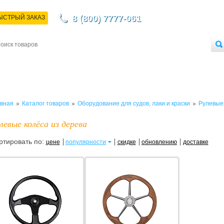
8 (800) 7777-061
ЫСТРЫЙ ЗАКАЗ
НТАКТЫ
ДОСТАВКА
ОПЛАТА
О МАГАЗИНЕ
ОПТОВЫМ ПОКУПАТЕЛЯМ
»
»
»
вная
Каталог товаров
Оборудование для судов, лаки и краски
Рулевые
левые колёса из дерева
ртировать по:
цене
популярности
скидке
обновлению
доставке