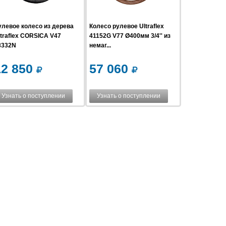
улевое колесо из дерева
Колесо рулевое Ultraflex
ltraflex CORSICA V47
41152G V77 Ø400мм 3/4'' из
8332N
немаг...
12 850
57 060
Узнать о поступлении
Узнать о поступлении