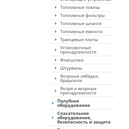
Топливные помпы
Топливные фильтры
Топливные шланги
Топливные ёмкости
Транцевые плиты
Установочные
принадлежности
Флагштоки
Штурвалы
Якорные лебёдки,
брашпили
Якоря и якорные
принадлежности
Палубное
оборудование
Спасательное
оборудование,
безопасность и защита