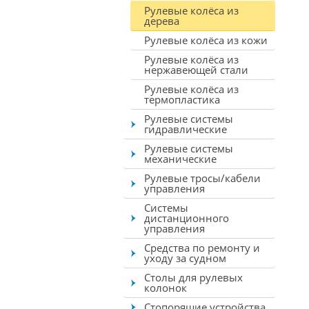
Рулевые колёса из
дерева
Рулевые колёса из кожи
Рулевые колёса из
нержавеющей стали
Рулевые колёса из
термопластика
Рулевые системы
гидравлические
Рулевые системы
механические
Рулевые тросы/кабели
управления
Системы
дистанционного
управления
Средства по ремонту и
уходу за судном
Столы для рулевых
колонок
Стопорящие устройства