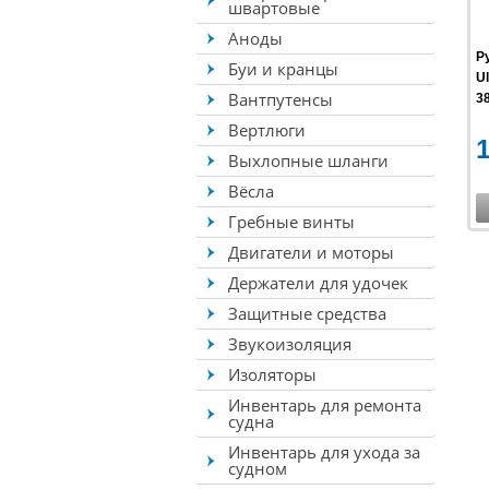
швартовые
Аноды
Р
Буи и кранцы
U
Вантпутенсы
3
Вертлюги
Выхлопные шланги
Вёсла
Гребные винты
Двигатели и моторы
Держатели для удочек
Защитные средства
Звукоизоляция
Изоляторы
Инвентарь для ремонта
судна
Инвентарь для ухода за
судном