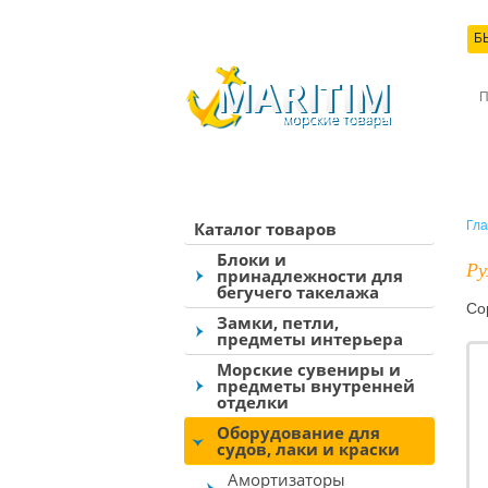
Б
КО
Каталог товаров
Гла
Блоки и
Ру
принадлежности для
бегучего такелажа
Со
Замки, петли,
предметы интерьера
Морские сувениры и
предметы внутренней
отделки
Оборудование для
судов, лаки и краски
Амортизаторы