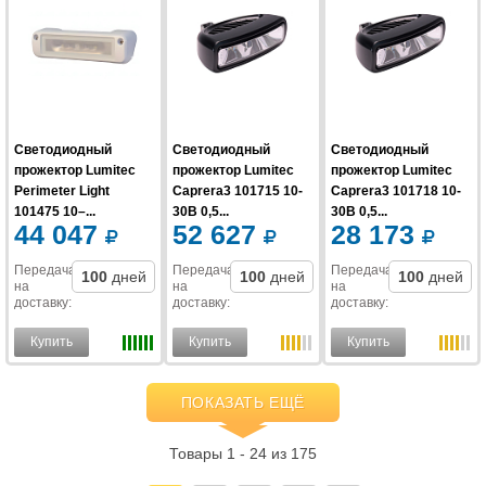
Светодиодный
Светодиодный
Светодиодный
прожектор Lumitec
прожектор Lumitec
прожектор Lumitec
Perimeter Light
Caprera3 101715 10-
Caprera3 101718 10-
101475 10–...
30В 0,5...
30В 0,5...
44 047
52 627
28 173
Передача
Передача
Передача
100
дней
100
дней
100
дней
на
на
на
доставку
:
доставку
:
доставку
:
Купить
Купить
Купить
ПОКАЗАТЬ ЕЩЁ
Товары 1 - 24 из 175