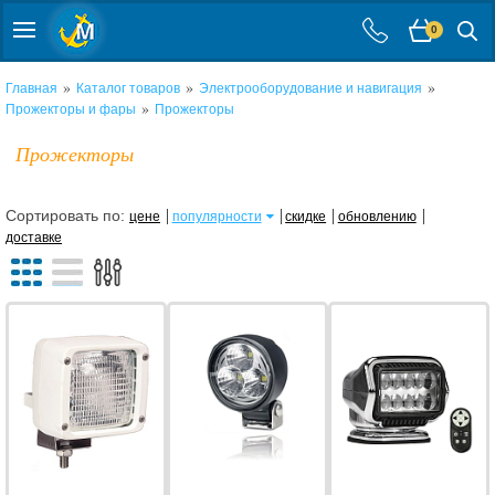
0
»
»
»
Главная
Каталог товаров
Электрооборудование и навигация
»
Прожекторы и фары
Прожекторы
Прожекторы
Сортировать по:
цене
популярности
скидке
обновлению
доставке