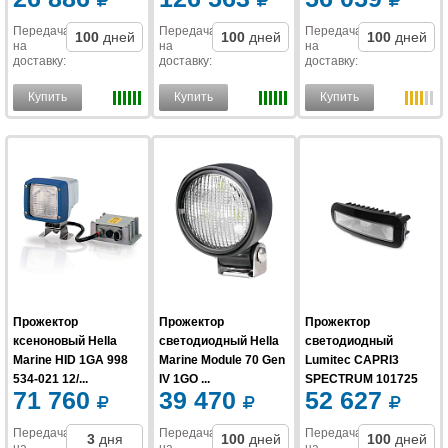
Передача
Передача
Передача
100
дней
100
дней
100
дней
на
на
на
доставку
:
доставку
:
доставку
:
Купить
Купить
Купить
Прожектор
Прожектор
Прожектор
ксеноновый Hella
светодиодный Hella
светодиодный
Marine HID 1GA 998
Marine Module 70 Gen
Lumitec CAPRI3
534-021 12/...
IV 1GO ...
SPECTRUM 101725
71 760
39 470
52 627
10-...
Передача
Передача
Передача
3
дня
100
дней
100
дней