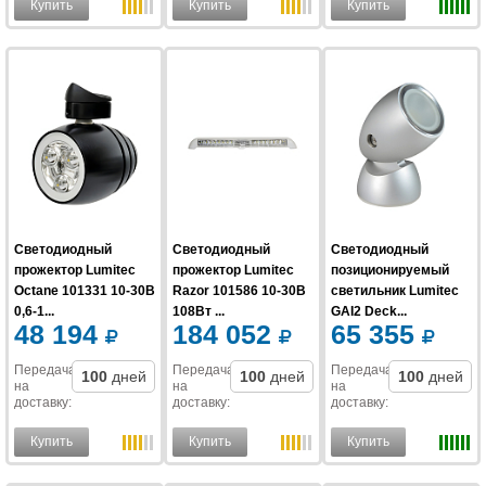
Купить
Купить
Купить
Cветодиодный
Светодиодный
Светодиодный
прожектор Lumitec
прожектор Lumitec
позиционируемый
Octane 101331 10-30В
Razor 101586 10-30В
светильник Lumitec
0,6-1...
108Вт ...
GAI2 Deck...
48 194
184 052
65 355
Передача
Передача
Передача
100
дней
100
дней
100
дней
на
на
на
доставку
:
доставку
:
доставку
:
Купить
Купить
Купить