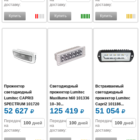
на
на
на
доставку
:
доставку
:
доставку
:
Купить
Купить
Купить
Прожектор
Светодиодный
Встраиваемый
светодиодный
прожектор Lumitec
светодиодный
Lumitec CAPRI3
Maxillume h60 101336
прожектор Lumitec
SPECTRUM 101720
10–30...
Capri2 101186...
52 627
125 419
51 054
10-...
Передача
Передача
Передача
100
дней
100
дней
100
дней
на
на
на
доставку
:
доставку
:
доставку
: