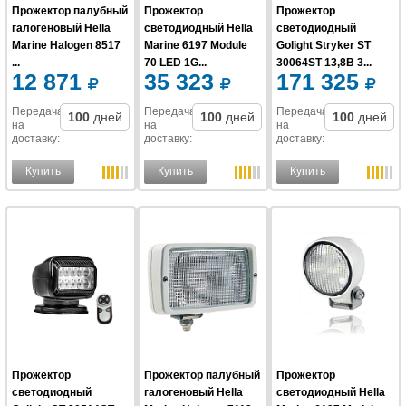
Прожектор палубный
Прожектор
Прожектор
галогеновый Hella
светодиодный Hella
светодиодный
Marine Halogen 8517
Marine 6197 Module
Golight Stryker ST
...
70 LED 1G...
30064ST 13,8В 3...
12 871
35 323
171 325
Передача
Передача
Передача
100
дней
100
дней
100
дней
на
на
на
доставку
:
доставку
:
доставку
:
Купить
Купить
Купить
Прожектор
Прожектор палубный
Прожектор
светодиодный
галогеновый Hella
светодиодный Hella