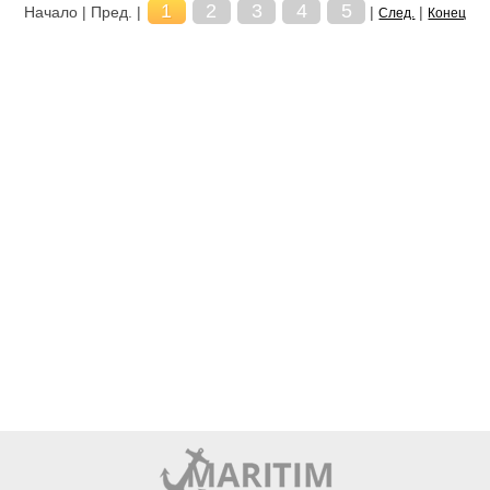
1
2
3
4
5
Начало | Пред. |
|
|
След.
Конец