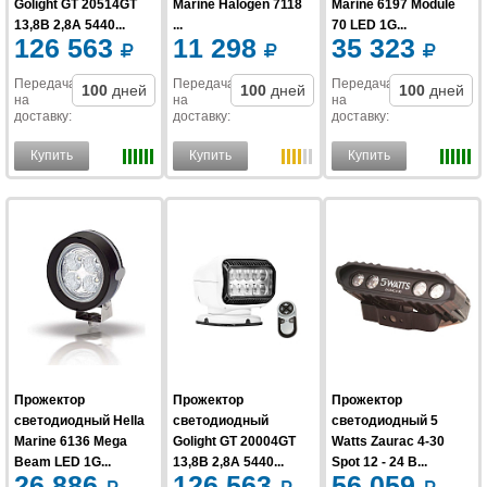
Golight GT 20514GT
Marine Halogen 7118
Marine 6197 Module
13,8В 2,8А 5440...
...
70 LED 1G...
126 563
11 298
35 323
Передача
Передача
Передача
100
дней
100
дней
100
дней
на
на
на
доставку
:
доставку
:
доставку
:
Купить
Купить
Купить
Прожектор
Прожектор
Прожектор
светодиодный Hella
светодиодный
светодиодный 5
Marine 6136 Mega
Golight GT 20004GT
Watts Zaurac 4-30
Beam LED 1G...
13,8В 2,8А 5440...
Spot 12 - 24 В...
26 886
126 563
56 059