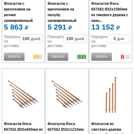
Флагшток с
Флагшток с
Флагшток Roca
креплением на
креплением на
607582 Ø32х1500мм
релинг
палубу
из тикового дерева с
хромированный
хромированный
нако...
5 863
5 291
13 152
Foresti & S...
Foresti & S...
Передача
Передача
Передача
100
дней
100
дней
3
дня
на
на
на
доставку
:
доставку
:
доставку
:
Купить
Купить
Купить
Флагшток Roca
Флагшток Roca
Флагшток из
607502 Ø25x600мм из
607562 Ø32х1210мм
светлого дерева