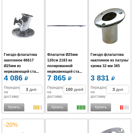
Гнездо флагштока
Флагшток Ø25мм
Гнездо флагштока
наклонное 86617
120см 2183 из
наклонное из латунь/
Ø25мм из
полированной
хрома 32 мм 385
нержавеющей ста...
нержавеющей ста...
4 086
7 865
3 831
Передача
Передача
Передача
3
дня
100
дней
3
дня
на
на
на
доставку
:
доставку
:
доставку
:
Купить
Купить
Купить
-20%