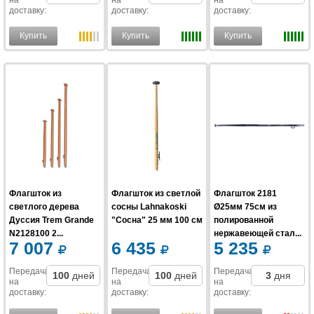
на
на
на
доставку
:
доставку
:
доставку
:
Купить
Купить
Купить
Флагшток из
Флагшток из светлой
Флагшток 2181
светлого дерева
сосны Lahnakoski
Ø25мм 75см из
Дуссия Trem Grande
"Сосна" 25 мм 100 см
полированной
N2128100 2...
нержавеющей стал...
7 007
6 435
5 235
Передача
Передача
Передача
100
дней
100
дней
3
дня
на
на
на
доставку
:
доставку
:
доставку
: