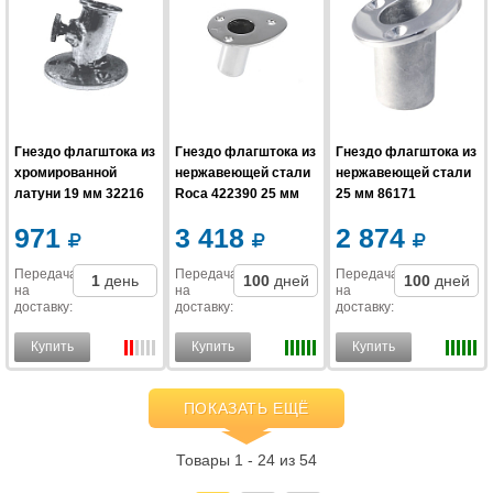
Гнездо флагштока из
Гнездо флагштока из
Гнездо флагштока из
хромированной
нержавеющей стали
нержавеющей стали
латуни 19 мм 32216
Roca 422390 25 мм
25 мм 86171
971
3 418
2 874
Передача
Передача
Передача
1
день
100
дней
100
дней
на
на
на
доставку
:
доставку
:
доставку
:
Купить
Купить
Купить
ПОКАЗАТЬ ЕЩЁ
Товары 1 - 24 из 54