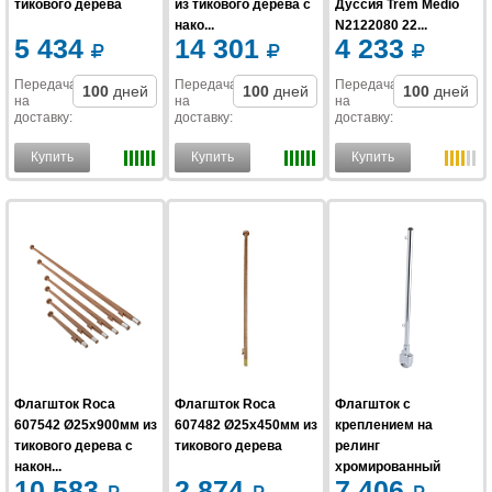
тикового дерева
из тикового дерева с
Дуссия Trem Medio
нако...
N2122080 22...
5 434
14 301
4 233
Передача
Передача
Передача
100
дней
100
дней
100
дней
на
на
на
доставку
:
доставку
:
доставку
:
Купить
Купить
Купить
Флагшток Roca
Флагшток Roca
Флагшток с
607542 Ø25х900мм из
607482 Ø25x450мм из
креплением на
тикового дерева с
тикового дерева
релинг
након...
хромированный
10 583
2 874
7 406
Foresti & S...