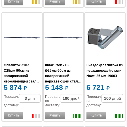
Купить
Купить
Купить
Флагшток 2182
Флагшток 2180
Гнездо флагштока из
Ø25мм 90см из
Ø25мм 60см из
нержавеющей стали
полированной
полированной
Nawa 25 мм 19603
нержавеющей стал...
нержавеющей стал...
5 874
5 148
6 721
Передача
Передача
Передача
3
дня
100
дней
100
дней
на
на
на
доставку
:
доставку
:
доставку
:
Купить
Купить
Купить