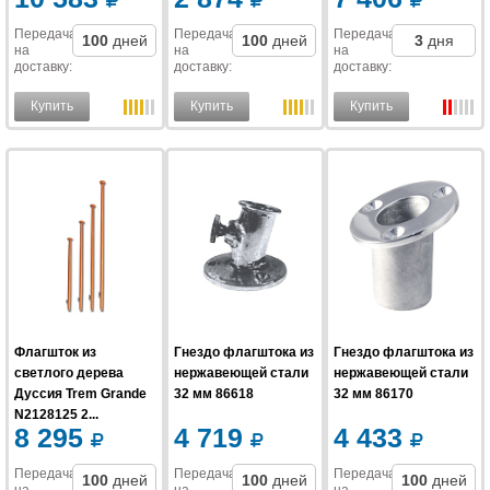
Передача
Передача
Передача
100
дней
100
дней
3
дня
на
на
на
доставку
:
доставку
:
доставку
:
Купить
Купить
Купить
Флагшток из
Гнездо флагштока из
Гнездо флагштока из
светлого дерева
нержавеющей стали
нержавеющей стали
Дуссия Trem Grande
32 мм 86618
32 мм 86170
N2128125 2...
8 295
4 719
4 433
Передача
Передача
Передача
100
дней
100
дней
100
дней