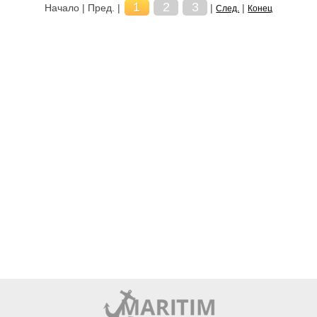
1
2
3
Начало | Пред. |
|
|
След.
Конец