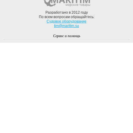
Разработано в 2012 году
По всем вопросам обращайтесь:
Судовое оборудование
tim@maritim.su
Сервис и помощь
Вход
Регистрация
Профиль
О компании
Доставка
Оплата
О нас
Наши Бренды
Мы в соцсетях