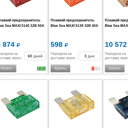
лавкий предохранитель
Плавкий предохранитель
Плавкий пре
lue Sea MAXI 5140 32В 50A
Blue Sea MAXI 5139 32В 40A
Blue Sea MAX
5 874
598
10 57
ередача на
Передача на
Передача на
60
дней
3
дня
ставку
через
:
доставку
через
:
доставку
чере
Купить
Купить
Купить