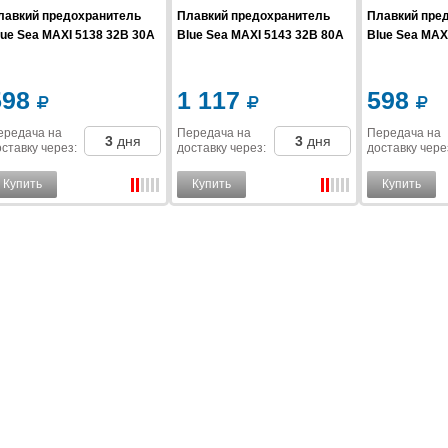
лавкий предохранитель
Плавкий предохранитель
Плавкий пре
lue Sea MAXI 5138 32В 30A
Blue Sea MAXI 5143 32В 80A
Blue Sea MAX
598
1 117
598
ередача на
Передача на
Передача на
3
дня
3
дня
ставку
через
:
доставку
через
:
доставку
чере
Купить
Купить
Купить