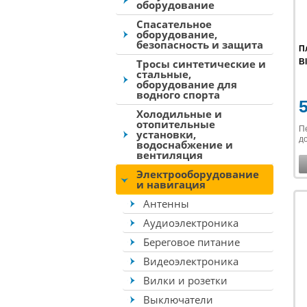
оборудование
Спасательное
оборудование,
безопасность и защита
П
Тросы синтетические и
B
стальные,
оборудование для
водного спорта
Холодильные и
отопительные
П
установки,
до
водоснабжение и
вентиляция
Электрооборудование
и навигация
Антенны
Аудиоэлектроника
Береговое питание
Видеоэлектроника
Вилки и розетки
Выключатели