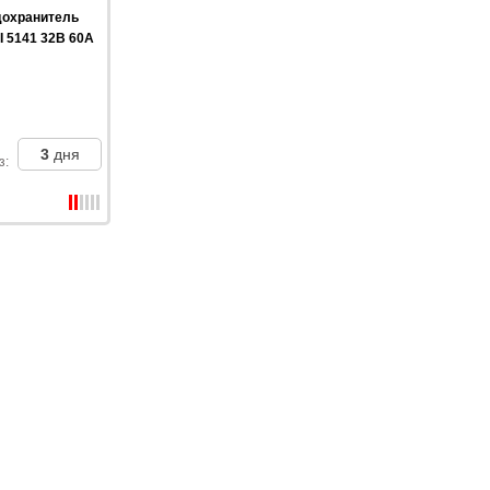
дохранитель
I 5141 32В 60A
3
дня
з
: