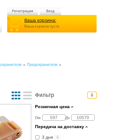
Регистрация
Вход
Ваша корзина:
Ваша корзина пуста
»
»
дохранители
Предохранители
Фильтр
6
Розничная цена
От
До
Передача на доставку
3 дня
4