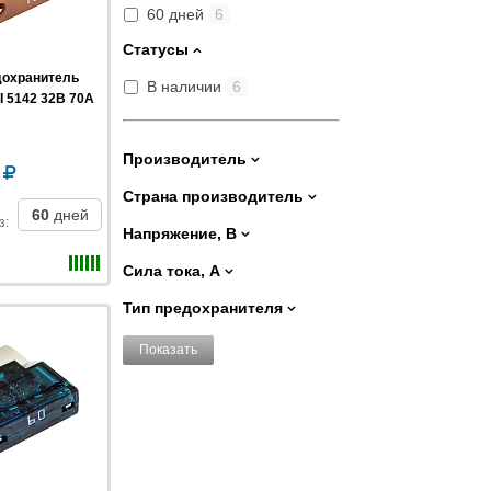
60 дней
6
Статусы
дохранитель
В наличии
6
I 5142 32В 70A
Производитель
2
Страна производитель
60
дней
з
:
Напряжение, В
Сила тока, А
Тип предохранителя
Показать