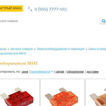
8 (800) 7777-061
ЫСТРЫЙ ЗАКАЗ
НТАКТЫ
ДОСТАВКА
ОПЛАТА
О МАГАЗИНЕ
ОПТОВЫМ ПОКУПАТЕЛЯМ
»
»
»
вная
Каталог товаров
Электрооборудование и навигация
Шины и пре
едохранители MAXI
едохранители MAXI
ртировать по:
цене
популярности
скидке
обновлению
доставке