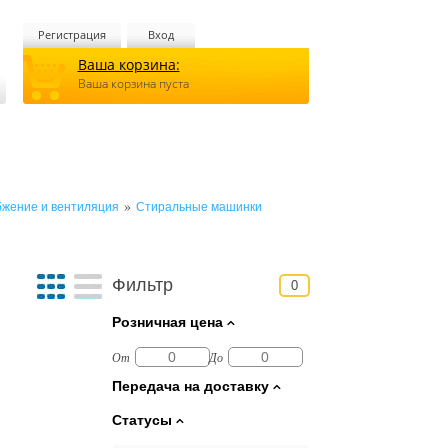
Регистрация
Вход
Ваша корзина:
Ваша корзина пуста
»
бжение и вентиляция
Стиральные машинки
Фильтр
0
Розничная цена
От
До
Передача на доставку
Статусы