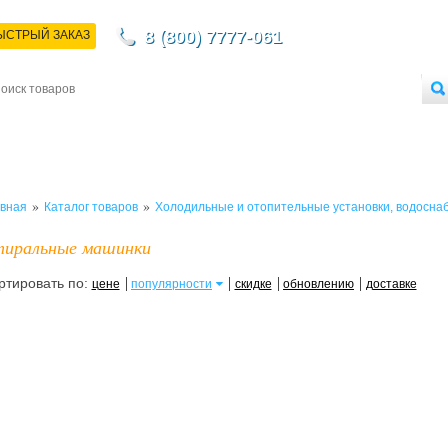
8 (800) 7777-061
ЫСТРЫЙ ЗАКАЗ
НТАКТЫ
ДОСТАВКА
ОПЛАТА
О МАГАЗИНЕ
ОПТОВЫМ ПОКУПАТЕЛЯМ
»
»
вная
Каталог товаров
Холодильные и отопительные установки, водосна
иральные машинки
ртировать по:
цене
популярности
скидке
обновлению
доставке