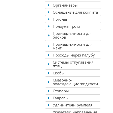
Органайзеры
Оснащение для кокпита
Погоны
Ползуны грота
Принадлежности для
блоков
Принадлежности для
мачт
Проходы через палубу
Системы отпугивания
птиц
Скобы
Смазочно-
охлаждающие жидкости
Стопоры
Талрепы
Удлинители румпеля
Указатели направления