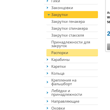
Гики
Законцовки
А
Закрутки
Wi
Закрутки генакера
56
Закрутки спинакера
Закрутки стакселя
Принадлежности для
закруток
Распорки
Карабины
Каретки
Кольца
Крепления на
фальшборт
Лебёдки и
принадлежности
Направляющие
Оковки