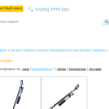
8 (800) 7777-061
ЫСТРЫЙ ЗАКАЗ
НТАКТЫ
ДОСТАВКА
ОПЛАТА
О МАГАЗИНЕ
ОПТОВЫМ ПОКУПАТЕЛЯМ
»
»
»
вная
Каталог товаров
Блоки и принадлежности для бегучего такелажа
спорки
ртировать по:
цене
популярности
скидке
обновлению
доставке