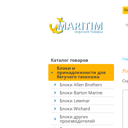
Б
КО
Каталог товаров
Гла
Блоки и
Ра
принадлежности для
бегучего такелажа
Со
Блоки Allen Brothers
Блоки Barton Marine
Блоки Lewmar
Блоки Wichard
Блоки других
производителей