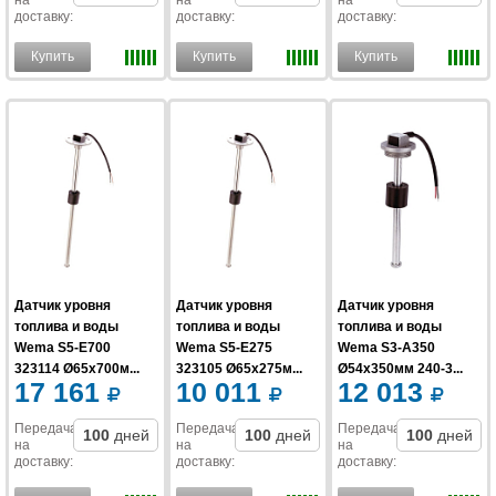
на
на
на
доставку
:
доставку
:
доставку
:
Купить
Купить
Купить
Датчик уровня
Датчик уровня
Датчик уровня
топлива и воды
топлива и воды
топлива и воды
Wema S5-E700
Wema S5-E275
Wema S3-A350
323114 Ø65x700м...
323105 Ø65x275м...
Ø54x350мм 240-3...
17 161
10 011
12 013
Передача
Передача
Передача
100
дней
100
дней
100
дней
на
на
на
доставку
:
доставку
:
доставку
: