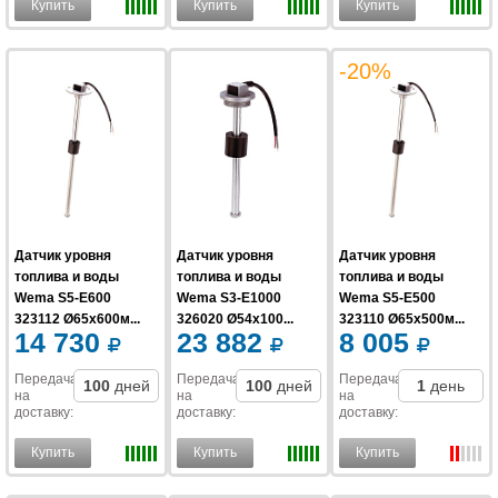
Купить
Купить
Купить
-20%
Датчик уровня
Датчик уровня
Датчик уровня
топлива и воды
топлива и воды
топлива и воды
Wema S5-E600
Wema S3-E1000
Wema S5-E500
323112 Ø65x600м...
326020 Ø54x100...
323110 Ø65x500м...
14 730
23 882
8 005
Передача
Передача
Передача
100
дней
100
дней
1
день
на
на
на
доставку
:
доставку
:
доставку
:
Купить
Купить
Купить