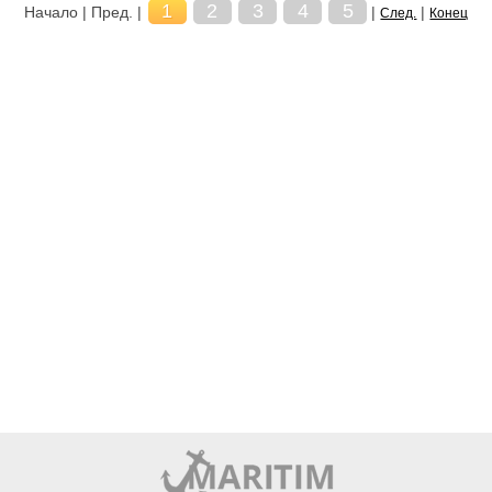
1
2
3
4
5
Начало | Пред. |
|
|
След.
Конец