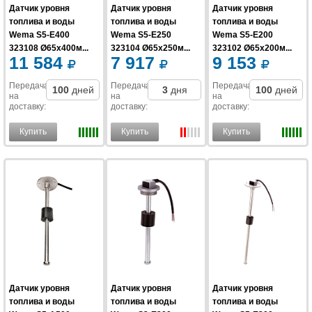
Датчик уровня
Датчик уровня
Датчик уровня
топлива и воды
топлива и воды
топлива и воды
Wema S5-E400
Wema S5-E250
Wema S5-E200
323108 Ø65x400м...
323104 Ø65x250м...
323102 Ø65x200м...
11 584
7 917
9 153
Передача
Передача
Передача
100
дней
3
дня
100
дней
на
на
на
доставку
:
доставку
:
доставку
:
Купить
Купить
Купить
Датчик уровня
Датчик уровня
Датчик уровня
топлива и воды
топлива и воды
топлива и воды