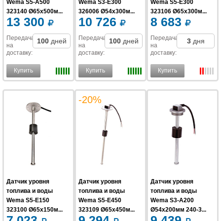
Wema S5-A500
Wema S3-E300
Wema S5-E300
323140 Ø65x500м...
326006 Ø54x300м...
323106 Ø65x300м...
13 300
10 726
8 683
Передача
Передача
Передача
100
дней
100
дней
3
дня
на
на
на
доставку
:
доставку
:
доставку
:
Купить
Купить
Купить
-20%
Датчик уровня
Датчик уровня
Датчик уровня
топлива и воды
топлива и воды
топлива и воды
Wema S5-E150
Wema S5-E450
Wema S3-A200
323100 Ø65x150м...
323109 Ø65x450м...
Ø54x200мм 240-3...
7 023
9 294
9 439