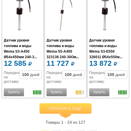
Датчик уровня
Датчик уровня
Датчик уровня
топлива и воды
топлива и воды
топлива и воды
Wema S3-A450
Wema S5-A400
Wema S3-E550
Ø54x450мм 240-3...
323138 240-30Ом...
326011 Ø54x550м...
12 585
11 727
13 872
Передача
Передача
Передача
100
дней
100
дней
100
дней
на
на
на
доставку
:
доставку
:
доставку
:
Купить
Купить
Купить
ПОКАЗАТЬ ЕЩЁ
Товары 1 - 24 из 127