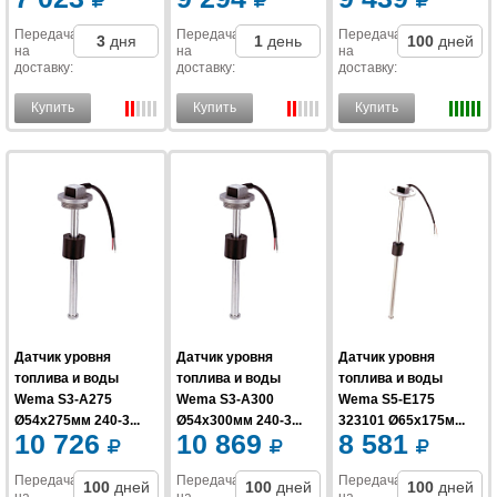
Передача
Передача
Передача
3
дня
1
день
100
дней
на
на
на
доставку
:
доставку
:
доставку
:
Купить
Купить
Купить
Датчик уровня
Датчик уровня
Датчик уровня
топлива и воды
топлива и воды
топлива и воды
Wema S3-A275
Wema S3-A300
Wema S5-E175
Ø54x275мм 240-3...
Ø54x300мм 240-3...
323101 Ø65x175м...
10 726
10 869
8 581
Передача
Передача
Передача
100
дней
100
дней
100
дней