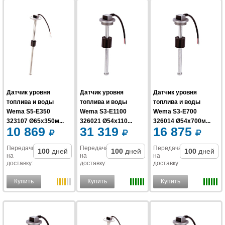
Датчик уровня
Датчик уровня
Датчик уровня
топлива и воды
топлива и воды
топлива и воды
Wema S5-E350
Wema S3-E1100
Wema S3-E700
323107 Ø65x350м...
326021 Ø54x110...
326014 Ø54x700м...
10 869
31 319
16 875
Передача
Передача
Передача
100
дней
100
дней
100
дней
на
на
на
доставку
:
доставку
:
доставку
:
Купить
Купить
Купить