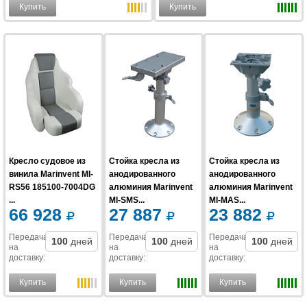
Купить
Купить
Кресло судовое из
Стойка кресла из
Стойка кресла из
винила Marinvent MI-
анодированного
анодированного
RS56 185100-7004DG
алюминия Marinvent
алюминия Marinvent
...
MI-SMS...
MI-MAS...
66 928
27 887
23 882
Передача
Передача
Передача
100
дней
100
дней
100
дней
на
на
на
доставку
:
доставку
:
доставку
:
Купить
Купить
Купить