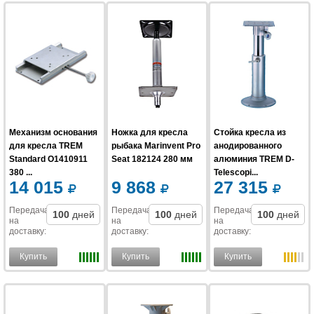
Механизм основания
Ножка для кресла
Стойка кресла из
для кресла TREM
рыбака Marinvent Pro
анодированного
Standard O1410911
Seat 182124 280 мм
алюминия TREM D-
380 ...
Telescopi...
14 015
9 868
27 315
Передача
Передача
Передача
100
дней
100
дней
100
дней
на
на
на
доставку
:
доставку
:
доставку
:
Купить
Купить
Купить