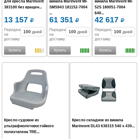
для кресла Marinvent
винила Marinvent MI-
винила Marinvent MI-
383100 без вращен...
SMS943 181152-7004
52S 180051-7004
...
640...
13 157
61 351
42 617
Передача
Передача
Передача
100
дней
100
дней
100
дней
на
на
на
доставку
:
доставку
:
доставку
:
Купить
Купить
Купить
Кресло судовое из
Кресло складное из винила
ультрафиолетовостойкого
Marinvent DL43 638315 540 x 430...
полиэтилена TRE...