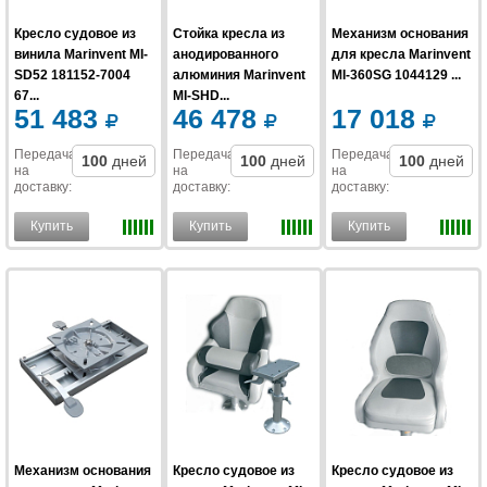
Кресло судовое из
Стойка кресла из
Механизм основания
винила Marinvent MI-
анодированного
для кресла Marinvent
SD52 181152-7004
алюминия Marinvent
MI-360SG 1044129 ...
67...
MI-SHD...
51 483
46 478
17 018
Передача
Передача
Передача
100
дней
100
дней
100
дней
на
на
на
доставку
:
доставку
:
доставку
:
Купить
Купить
Купить
Механизм основания
Кресло судовое из
Кресло судовое из