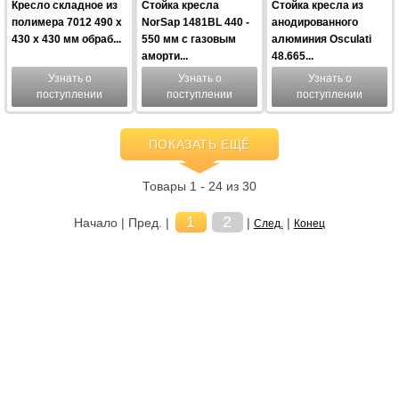
Кресло складное из
Стойка кресла
Стойка кресла из
полимера 7012 490 x
NorSap 1481BL 440 -
анодированного
430 x 430 мм обраб...
550 мм с газовым
алюминия Osculati
аморти...
48.665...
Узнать о
Узнать о
Узнать о
поступлении
поступлении
поступлении
ПОКАЗАТЬ ЕЩЁ
Товары 1 - 24 из 30
1
2
Начало | Пред. |
|
|
След.
Конец