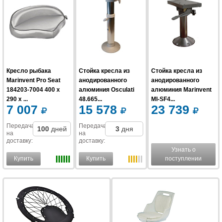
Кресло рыбака
Стойка кресла из
Стойка кресла из
Marinvent Pro Seat
анодированного
анодированного
184203-7004 400 x
алюминия Osculati
алюминия Marinvent
290 x ...
48.665...
MI-SF4...
7 007
15 578
23 739
Передача
Передача
100
дней
3
дня
на
на
доставку
:
доставку
:
Узнать о
Купить
Купить
поступлении