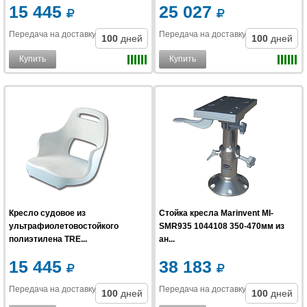
15 445
25 027
Передача на доставку
:
Передача на доставку
:
100
дней
100
дней
Купить
Купить
Кресло судовое из
Стойка кресла Marinvent MI-
ультрафиолетовостойкого
SMR935 1044108 350-470мм из
полиэтилена TRE...
ан...
15 445
38 183
Передача на доставку
:
Передача на доставку
:
100
дней
100
дней