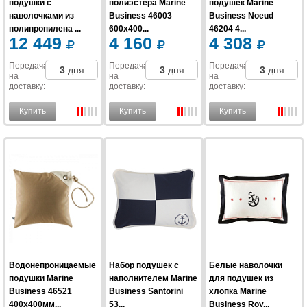
подушки с
полиэстера Marine
подушек Marine
наволочками из
Business 46003
Business Noeud
полипропилена ...
600x400...
46204 4...
12 449
4 160
4 308
Передача
Передача
Передача
3
дня
3
дня
3
дня
на
на
на
доставку
:
доставку
:
доставку
:
Купить
Купить
Купить
Водонепроницаемые
Набор подушек с
Белые наволочки
подушки Marine
наполнителем Marine
для подушек из
Business 46521
Business Santorini
хлопка Marine
400x400мм...
53...
Business Roy...