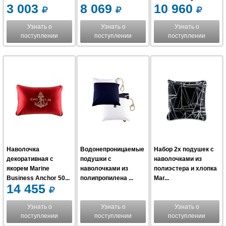
3 003
8 069
10 960
Узнать о
Узнать о
Узнать о
поступлении
поступлении
поступлении
Наволочка
Водонепроницаемые
Набор 2х подушек с
декоративная с
подушки с
наволочками из
якорем Marine
наволочками из
полиэстера и хлопка
Business Anchor 50...
полипропилена ...
Mar...
14 455
Узнать о
Узнать о
Узнать о
поступлении
поступлении
поступлении