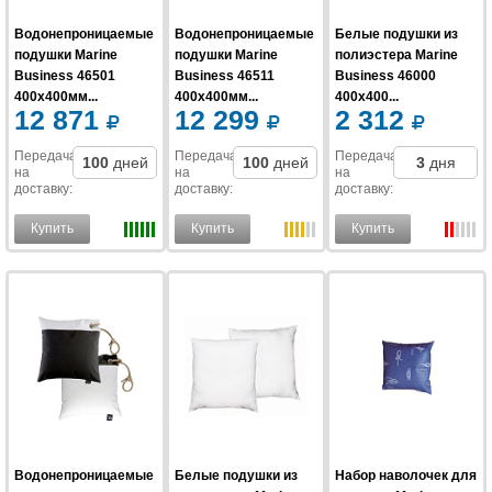
Водонепроницаемые
Водонепроницаемые
Белые подушки из
подушки Marine
подушки Marine
полиэстера Marine
Business 46501
Business 46511
Business 46000
400x400мм...
400x400мм...
400x400...
12 871
12 299
2 312
Передача
Передача
Передача
100
дней
100
дней
3
дня
на
на
на
доставку
:
доставку
:
доставку
:
Купить
Купить
Купить
Водонепроницаемые
Белые подушки из
Набор наволочек для