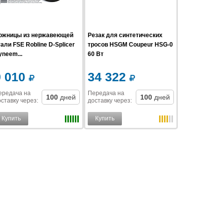
ожницы из нержавеющей
Резак для синтетических
али FSE Robline D-Splicer
тросов HSGM Coupeur HSG-0
yneem...
60 Вт
9 010
34 322
ередача на
Передача на
100
дней
100
дней
ставку
через
:
доставку
через
:
Купить
Купить