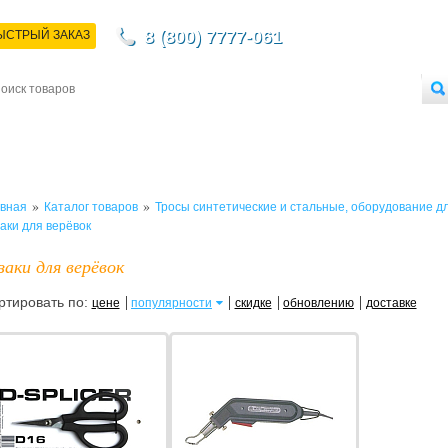
8 (800) 7777-061
ЫСТРЫЙ ЗАКАЗ
НТАКТЫ
ДОСТАВКА
ОПЛАТА
О МАГАЗИНЕ
ОПТОВЫМ ПОКУПАТЕЛЯМ
»
»
вная
Каталог товаров
Тросы синтетические и стальные, оборудование дл
аки для верёвок
заки для верёвок
ртировать по:
цене
популярности
скидке
обновлению
доставке