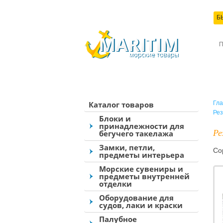
Б
КО
Каталог товаров
Гла
Рез
Блоки и
принадлежности для
Ре
бегучего такелажа
Замки, петли,
Со
предметы интерьера
Морские сувениры и
предметы внутренней
отделки
Оборудование для
судов, лаки и краски
Палубное