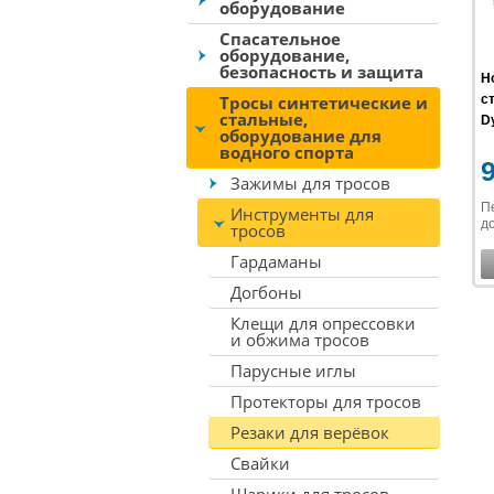
оборудование
Спасательное
оборудование,
безопасность и защита
Н
Тросы синтетические и
ст
стальные,
D
оборудование для
водного спорта
Зажимы для тросов
П
Инструменты для
до
тросов
Гардаманы
Догбоны
Клещи для опрессовки
и обжима тросов
Парусные иглы
Протекторы для тросов
Резаки для верёвок
Свайки