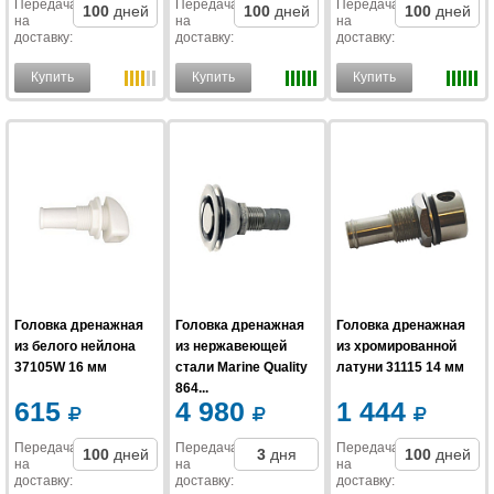
Передача
Передача
Передача
100
дней
100
дней
100
дней
на
на
на
доставку
:
доставку
:
доставку
:
Купить
Купить
Купить
Головка дренажная
Головка дренажная
Головка дренажная
из белого нейлона
из нержавеющей
из хромированной
37105W 16 мм
стали Marine Quality
латуни 31115 14 мм
864...
615
4 980
1 444
Передача
Передача
Передача
100
дней
3
дня
100
дней
на
на
на
доставку
:
доставку
:
доставку
: