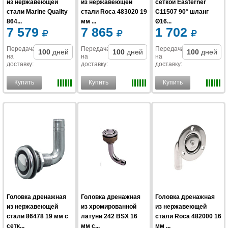
из нержавеющей
из нержавеющей
сеткой Easterner
стали Marine Quality
стали Roca 483020 19
C11507 90° шланг
864...
мм ...
Ø16...
7 579
7 865
1 702
Передача
Передача
Передача
100
дней
100
дней
100
дней
на
на
на
доставку
:
доставку
:
доставку
:
Купить
Купить
Купить
Головка дренажная
Головка дренажная
Головка дренажная
из нержавеющей
из хромированной
из нержавеющей
стали 86478 19 мм с
латуни 242 BSX 16
стали Roca 482000 16
сетк...
мм с...
мм ...