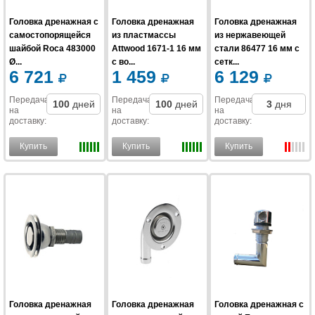
Головка дренажная с
Головка дренажная
Головка дренажная
самостопорящейся
из пластмассы
из нержавеющей
шайбой Roca 483000
Attwood 1671-1 16 мм
стали 86477 16 мм с
Ø...
с во...
сетк...
6 721
1 459
6 129
Передача
Передача
Передача
100
дней
100
дней
3
дня
на
на
на
доставку
:
доставку
:
доставку
:
Купить
Купить
Купить
Головка дренажная
Головка дренажная
Головка дренажная с