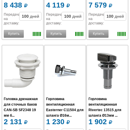
8 438
4 119
7 579
Передача
Передача
Передача
100
дней
100
дней
100
дней
на
на
на
доставку
:
доставку
:
доставку
:
Купить
Купить
Купить
Головка дренажная
Горловина
Горловина
для сточных баков
вентиляционная
вентиляционная
CAN-SB SF2348 19
Easterner C11504 для
Rivertec 13515 для
мм б...
шланга Ø16м...
шланга Ø13мм ...
2 131
1 230
1 902