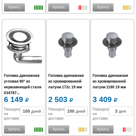
Купить
Купить
Купить
Головка дренажная
Головка дренажная
Головка дренажная
угловая 90° из
из хромированной
из хромированной
нержавеющей стали
латуни 172c 19 мм
латуни 1190 19 мм
034787...
6 149
2 503
3 409
Передача
Передача
Передача
100
дней
100
дней
3
дня
на
на
на
доставку
:
доставку
:
доставку
:
Купить
Купить
Купить