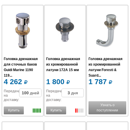
Головка дренажная
Головка дренажная
Головка дренажная
для сточных баков
из хромированной
из хромированной
Guidi Marine 1190
латуни 172A 15 мм
латуни Foresti &
119...
Suard...
4 262
1 800
1 787
Передача
Передача
100
дней
3
дня
на
на
доставку
:
доставку
:
Узнать о
Купить
Купить
поступлении