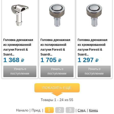
Головка дренажная
Головка дренажная
Головка дренажная
из хромированной
из полированной
из хромированной
латуни Foresti &
латуни Foresti &
латуни Foresti &
Suard...
Suardi...
Suard...
1 368
1 705
1 297
Узнать о
Узнать о
Узнать о
поступлении
поступлении
поступлении
ПОКАЗАТЬ ЕЩЁ
Товары 1 - 24 из 55
1
2
3
Начало | Пред. |
|
|
След.
Конец