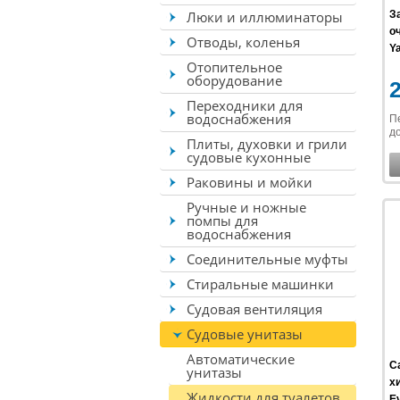
Люки и иллюминаторы
З
о
Отводы, коленья
Ya
Отопительное
оборудование
Переходники для
водоснабжения
П
до
Плиты, духовки и грили
судовые кухонные
Раковины и мойки
Ручные и ножные
помпы для
водоснабжения
Соединительные муфты
Стиральные машинки
Судовая вентиляция
Судовые унитазы
Автоматические
С
унитазы
х
Жидкости для туалетов
Ev