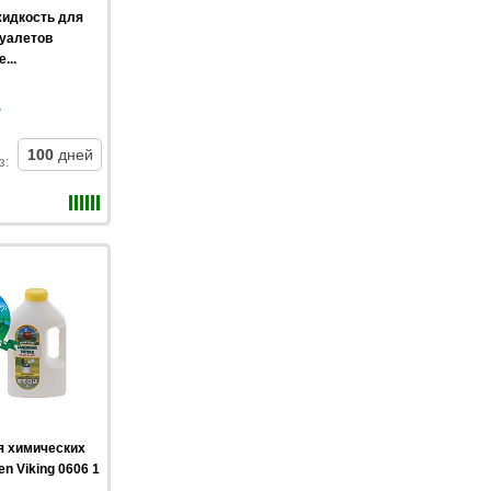
жидкость для
туалетов
...
100
дней
з
:
я химических
n Viking 0606 1