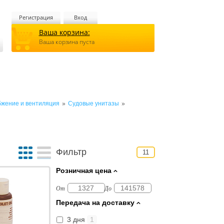
Регистрация
Вход
Ваша корзина:
Ваша корзина пуста
»
»
бжение и вентиляция
Судовые унитазы
Фильтр
11
Розничная цена
От
До
Передача на доставку
3 дня
1