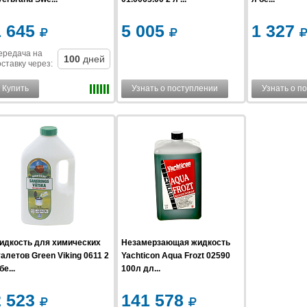
1 645
5 005
1 327
ередача на
100
дней
ставку
через
:
Купить
Узнать о поступлении
Узнать о п
идкость для химических
Незамерзающая жидкость
алетов Green Viking 0611 2
Yachticon Aqua Frozt 02590
бе...
100л дл...
2 523
141 578