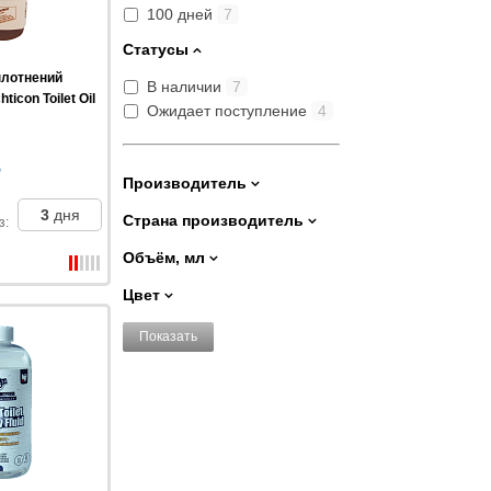
100 дней
7
Статусы
плотнений
В наличии
7
ticon Toilet Oil
Ожидает поступление
4
Производитель
3
дня
Страна производитель
з
:
Объём, мл
Цвет
Показать