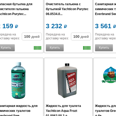
апасная бутылка для
Очиститель гальюна с
Санитарная 
чистителя гальюна
бутылкой Yachticon Purytec
химических 
chticon Purytec...
06.0534.0...
Everbrand Swe
2 159
3 232
3 561
ередача на
Передача на
Передача на
100
дней
100
дней
ставку
через
:
доставку
через
:
доставку
чере
Купить
Купить
Купить
анитарная жидкость для
Жидкость для туалета
Жидкость дл
имических туалетов
Yachticon Aqua Frozt
туалетов Gree
erbrand Swe...
01.0063.00 2 л ...
л бе...