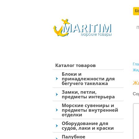
Б
КО
Каталог товаров
Гла
Жид
Блоки и
принадлежности для
Жи
бегучего такелажа
Замки, петли,
Со
предметы интерьера
Морские сувениры и
предметы внутренней
отделки
Оборудование для
судов, лаки и краски
Палубное