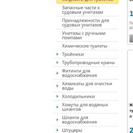
Запасные части к
судовым унитазам
Принадлежности для
П
судовых унитазов
до
Унитазы с ручными
помпами
Химические туалеты
Тройники
Трубопроводные краны
Фитинги для
водоснабжения
Химикаты для очистки
воды
Холодильники
Хомуты для водяных
Ж
шлангов
ту
Шланги для
л 
водоснабжения
Штуцеры