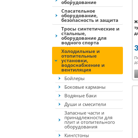
оборудование
Спасательное
оборудование,
безопасность и защита
Ж
Тросы синтетические и
ту
стальные,
дл
оборудование для
водного спорта
Холодильные и
отопительные
П
установки,
до
водоснабжение и
вентиляция
Бойлеры
Боковые карманы
Водяные баки
Души и смесители
Запасные части и
принадлежности для
плит и отопительного
оборудования
Кингстоны