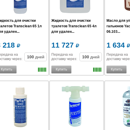
идкость для очистки
Жидкость для очистки
Масло для у
алетов Transclean 65 1л
туалетов Transclean 65 4л
гальюнов Yach
я удален...
для удален...
06.103...
3 218
11 727
1 634
ередача на
Передача на
Передача на
100
дней
100
дней
ставку
через
:
доставку
через
:
доставку
чере
Купить
Купить
Купить