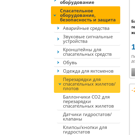
оборудование
Спасательное
оборудование,
безопасность и защита
Б
Аварийные средства
п
жи
Звуковые сигнальные
устройства
Кронштейны для
спасательных средств
П
до
Обувь
Одежда для яхтсменов
Перезарядки для
спасательных жилетов/
плотов
-
Баллончики CO2 для
перезарядки
спасательных жилетов
Датчики гидростатов/
клапаны
Клипсы/кнопки для
гидростатов