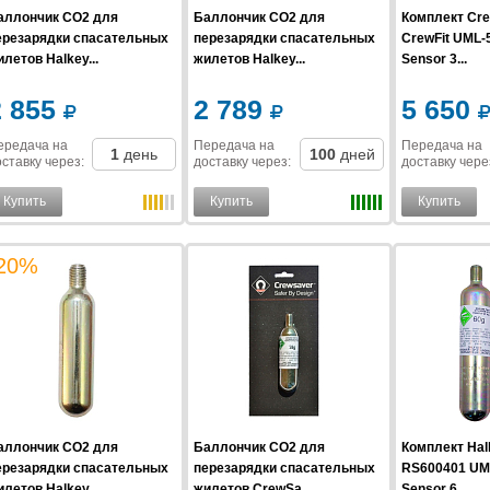
аллончик CO2 для
Баллончик CO2 для
Комплект Cre
ерезарядки спасательных
перезарядки спасательных
CrewFit UML-
летов Halkey...
жилетов Halkey...
Sensor 3...
2 855
2 789
5 650
ередача на
Передача на
Передача на
1
день
100
дней
ставку
через
:
доставку
через
:
доставку
чере
Купить
Купить
Купить
20%
аллончик CO2 для
Баллончик CO2 для
Комплект Hal
ерезарядки спасательных
перезарядки спасательных
RS600401 UML
летов Halkey...
жилетов CrewSa...
Sensor 6...