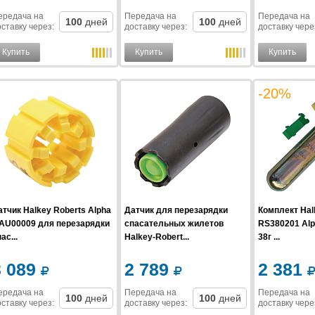
ередача на
Передача на
Передача на
100
дней
100
дней
ставку
через
:
доставку
через
:
доставку
чере
Купить
Купить
Купить
-20%
атчик Halkey Roberts Alpha
Датчик для перезарядки
Комплект Hal
AU00009 для перезарядки
спасательных жилетов
RS380201 Alp
ас...
Halkey-Robert...
38г ...
3 089
2 789
2 381
ередача на
Передача на
Передача на
100
дней
100
дней
ставку
через
:
доставку
через
:
доставку
чере