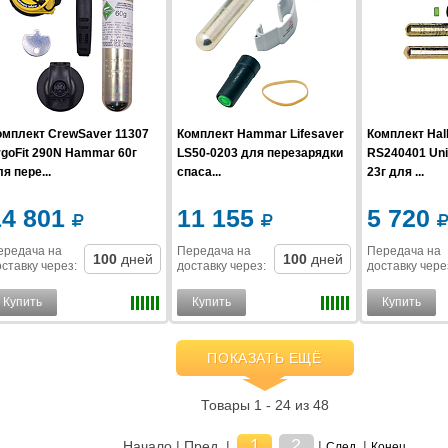
омплект CrewSaver 11307
Комплект Hammar Lifesaver
Комплект Hal
rgoFit 290N Hammar 60г
LS50-0203 для перезарядки
RS240401 Uni
я пере...
спаса...
23г для ...
14 801
11 155
5 720
ередача на
Передача на
Передача на
100
дней
100
дней
ставку
через
:
доставку
через
:
доставку
чере
Купить
Купить
Купить
ПОКАЗАТЬ ЕЩЁ
Товары 1 - 24 из 48
1
2
Начало | Пред. |
|
|
След.
Конец