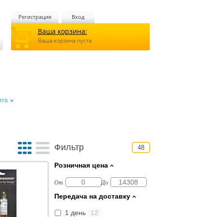
Регистрация
Вход
Ваша корзина:
Ваша корзина пуста
»
ита
Фильтр
48
Розничная цена
От
До
Передача на доставку
1 день
12