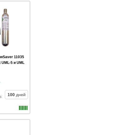
wSaver 11035
it UML-5 и UML
100
дней
з
: