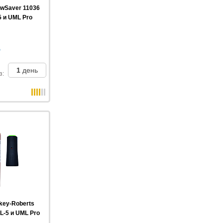
wSaver 11036
5 и UML Pro
1
день
з
:
key-Roberts
-5 и UML Pro