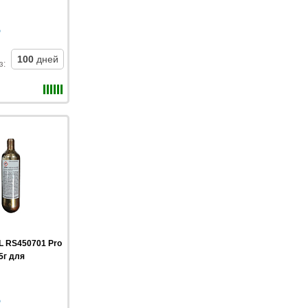
100
дней
з
:
L RS450701 Pro
45г для