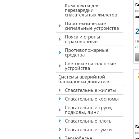
Комплекты для
Б
перезарядки
п
спасательных жилетов
жи
Пиротехнические
сигнальные устройства
Пояса и стропы
страховочные
П
до
Противопожарные
средства
Световые сигнальные
устройства
-
Системы аварийной
блокировки двигателя
Спасательные жилеты
Спасательные костюмы
Спасательные круги,
подковы, лини
Спасательные плоты
Б
Спасательные сумки
п
Термобельё
жи