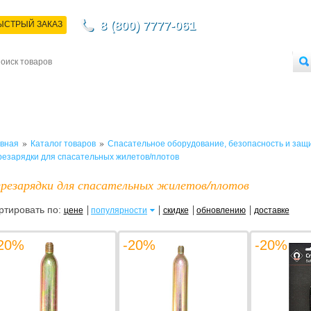
8 (800) 7777-061
ЫСТРЫЙ ЗАКАЗ
НТАКТЫ
ДОСТАВКА
ОПЛАТА
О МАГАЗИНЕ
ОПТОВЫМ ПОКУПАТЕЛЯМ
»
»
вная
Каталог товаров
Спасательное оборудование, безопасность и защ
езарядки для спасательных жилетов/плотов
резарядки для спасательных жилетов/плотов
ртировать по:
цене
популярности
скидке
обновлению
доставке
20%
-20%
-20%