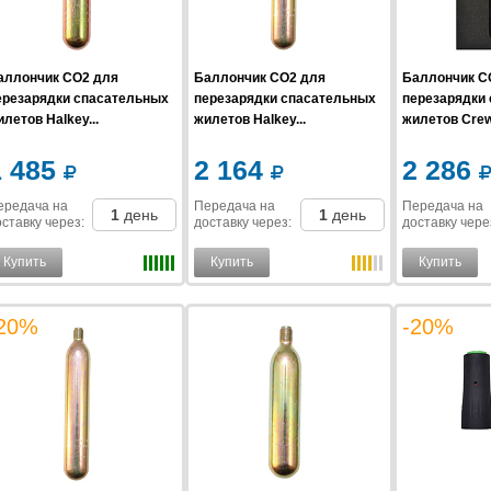
аллончик CO2 для
Баллончик CO2 для
Баллончик C
ерезарядки спасательных
перезарядки спасательных
перезарядки
летов Halkey...
жилетов Halkey...
жилетов Crew
1 485
2 164
2 286
ередача на
Передача на
Передача на
1
день
1
день
ставку
через
:
доставку
через
:
доставку
чере
Купить
Купить
Купить
20%
-20%