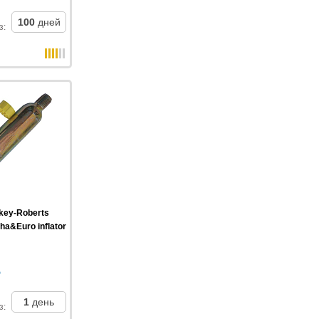
100
дней
з
:
key-Roberts
ha&Euro inflator
1
день
з
: