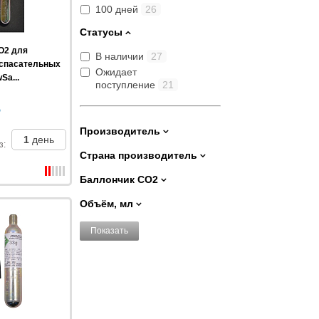
100 дней
26
Статусы
O2 для
В наличии
27
 спасательных
Ожидает
Sa...
поступление
21
Производитель
1
день
з
:
Страна производитель
Баллончик CO2
Объём, мл
Показать