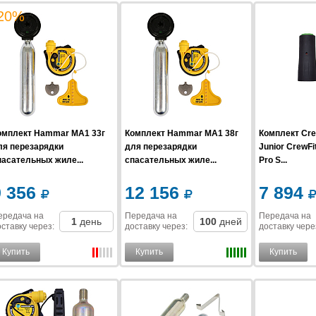
20%
омплект Hammar MA1 33г
Комплект Hammar MA1 38г
Комплект Cre
ля перезарядки
для перезарядки
Junior CrewF
пасательных жиле...
спасательных жиле...
Pro S...
9 356
12 156
7 894
ередача на
Передача на
Передача на
1
день
100
дней
ставку
через
:
доставку
через
:
доставку
чере
Купить
Купить
Купить