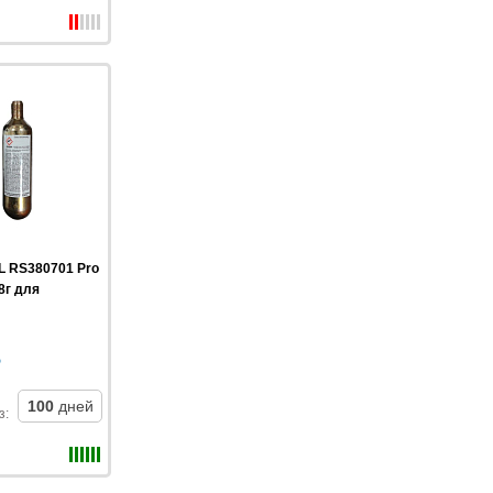
L RS380701 Pro
38г для
100
дней
з
: