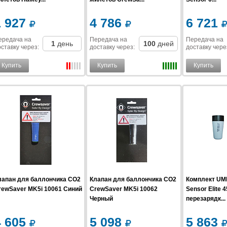
1 927
4 786
6 721
ередача на
Передача на
Передача на
1
день
100
дней
ставку
через
:
доставку
через
:
доставку
чере
Купить
Купить
Купить
лапан для баллончика CO2
Клапан для баллончика CO2
Комплект UM
rewSaver MK5i 10061 Синий
CrewSaver MK5i 10062
Sensor Elite 
Черный
перезарядк...
4 605
5 098
5 863