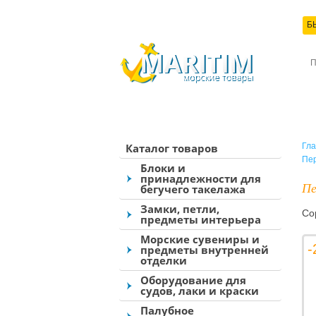
Б
КО
Каталог товаров
Гла
Пер
Блоки и
принадлежности для
Пе
бегучего такелажа
Замки, петли,
Со
предметы интерьера
Морские сувениры и
-
предметы внутренней
отделки
Оборудование для
судов, лаки и краски
Палубное