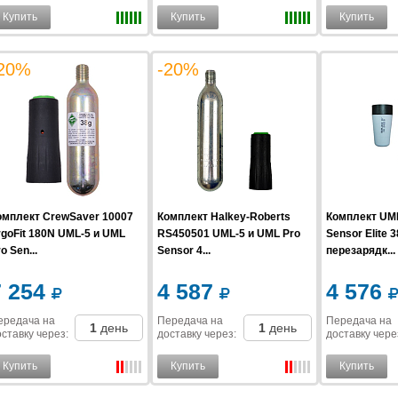
Купить
Купить
Купить
20%
-20%
омплект CrewSaver 10007
Комплект Halkey-Roberts
Комплект UM
rgoFit 180N UML-5 и UML
RS450501 UML-5 и UML Pro
Sensor Elite 
o Sen...
Sensor 4...
перезарядк...
7 254
4 587
4 576
ередача на
Передача на
Передача на
1
день
1
день
ставку
через
:
доставку
через
:
доставку
чере
Купить
Купить
Купить