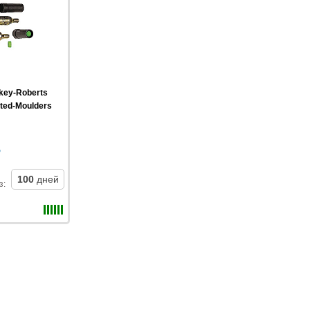
key-Roberts
ted-Moulders
100
дней
з
: