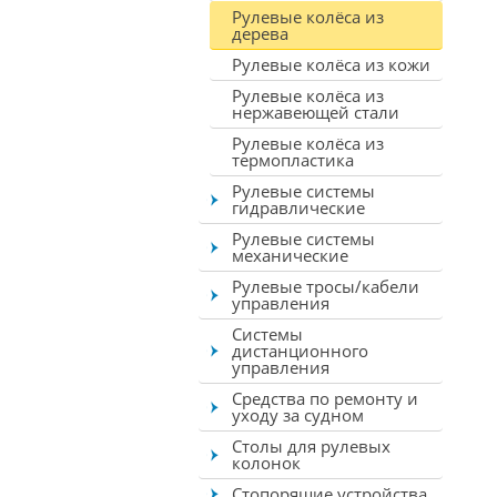
Рулевые колёса из
дерева
Рулевые колёса из кожи
Рулевые колёса из
нержавеющей стали
Рулевые колёса из
термопластика
Рулевые системы
гидравлические
Рулевые системы
механические
Рулевые тросы/кабели
управления
Системы
дистанционного
управления
Средства по ремонту и
уходу за судном
Столы для рулевых
колонок
Стопорящие устройства