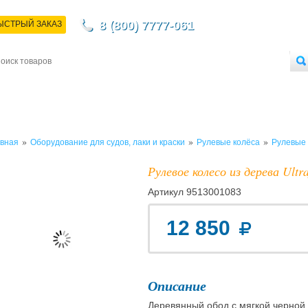
8 (800) 7777-061
ЫСТРЫЙ ЗАКАЗ
НТАКТЫ
ДОСТАВКА
ОПЛАТА
О МАГАЗИНЕ
ОПТОВЫМ ПОКУПАТЕЛЯМ
»
»
»
вная
Оборудование для судов, лаки и краски
Рулевые колёса
Рулевые 
Рулевое колесо из дерева Ult
Артикул
9513001083
12 850
Описание
Деревянный обод с мягкой черной 