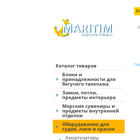
Б
КО
Каталог товаров
Гла
Блоки и
принадлежности для
бегучего такелажа
Замки, петли,
предметы интерьера
Морские сувениры и
предметы внутренней
отделки
Оборудование для
судов, лаки и краски
Амортизаторы