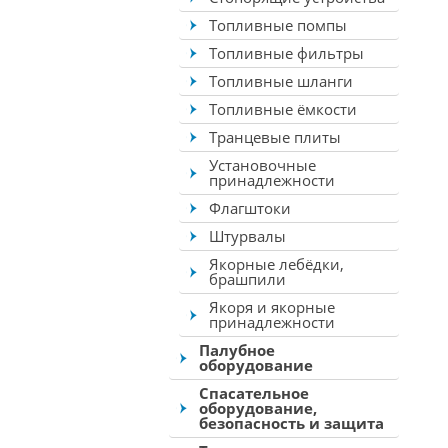
Топливные помпы
Топливные фильтры
Топливные шланги
Топливные ёмкости
Транцевые плиты
Установочные
принадлежности
Флагштоки
Штурвалы
Якорные лебёдки,
брашпили
Якоря и якорные
принадлежности
Палубное
оборудование
Спасательное
оборудование,
безопасность и защита