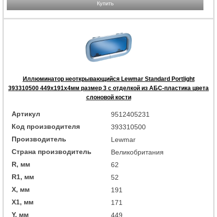
Купить
Иллюминатор неоткрывающийся Lewmar Standard Portlight
393310500 449x191x4мм размер 3 с отделкой из АБС-пластика цвета
слоновой кости
Артикул
9512405231
Код производителя
393310500
Производитель
Lewmar
Страна производитель
Великобритания
R, мм
62
R1, мм
52
X, мм
191
X1, мм
171
Y, мм
449