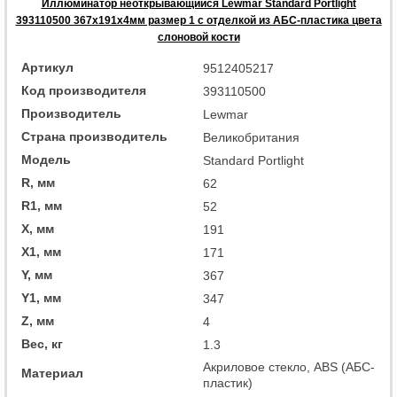
Иллюминатор неоткрывающийся Lewmar Standard Portlight
393110500 367x191x4мм размер 1 с отделкой из АБС-пластика цвета
слоновой кости
Артикул
9512405217
Код производителя
393110500
Производитель
Lewmar
Страна производитель
Великобритания
Модель
Standard Portlight
R, мм
62
R1, мм
52
X, мм
191
X1, мм
171
Y, мм
367
Y1, мм
347
Z, мм
4
Вес, кг
1.3
Акриловое стекло, ABS (АБС-
Материал
пластик)