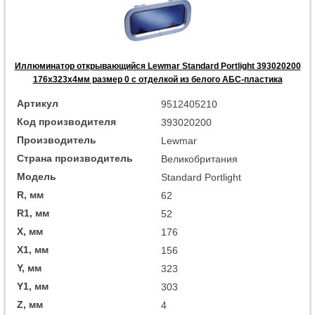
Иллюминатор открывающийся Lewmar Standard Portlight 393020200
176x323x4мм размер 0 с отделкой из белого АБС-пластика
Артикул
9512405210
Код производителя
393020200
Производитель
Lewmar
Страна производитель
Великобритания
Модель
Standard Portlight
R, мм
62
R1, мм
52
X, мм
176
X1, мм
156
Y, мм
323
Y1, мм
303
Z, мм
4