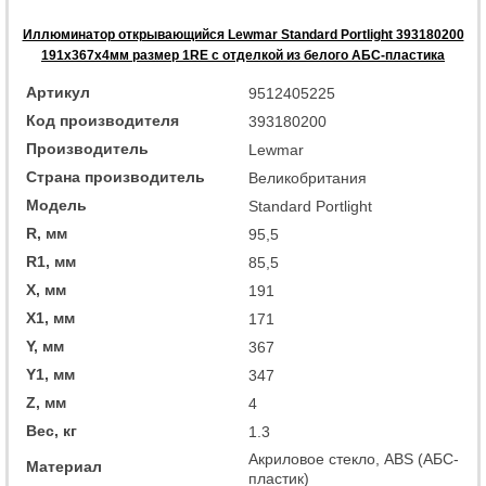
Иллюминатор открывающийся Lewmar Standard Portlight 393180200
191x367x4мм размер 1RE с отделкой из белого АБС-пластика
Артикул
9512405225
Код производителя
393180200
Производитель
Lewmar
Страна производитель
Великобритания
Модель
Standard Portlight
R, мм
95,5
R1, мм
85,5
X, мм
191
X1, мм
171
Y, мм
367
Y1, мм
347
Z, мм
4
Вес, кг
1.3
Акриловое стекло, ABS (АБС-
Материал
пластик)