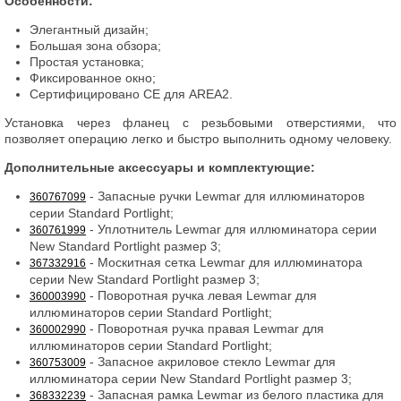
Особенности:
Элегантный дизайн;
Большая зона обзора;
Простая установка;
Фиксированное окно;
Сертифицировано CE для AREA2.
Установка через фланец с резьбовыми отверстиями, что
позволяет операцию легко и быстро выполнить одному человеку.
Дополнительные аксессуары и комплектующие:
- Запасные ручки Lewmar для иллюминаторов
360767099
серии Standard Portlight;
- Уплотнитель Lewmar для иллюминатора серии
360761999
New Standard Portlight размер 3;
- Москитная сетка Lewmar для иллюминатора
367332916
серии New Standard Portlight размер 3;
- Поворотная ручка левая Lewmar для
360003990
иллюминаторов серии Standard Portlight;
- Поворотная ручка правая Lewmar для
360002990
иллюминаторов серии Standard Portlight;
- Запасное акриловое стекло Lewmar для
360753009
иллюминатора серии New Standard Portlight размер 3;
- Запасная рамка Lewmar из белого пластика для
368332239