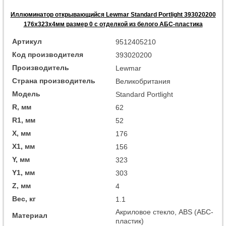
Иллюминатор открывающийся Lewmar Standard Portlight 393020200
176x323x4мм размер 0 с отделкой из белого АБС-пластика
Артикул
9512405210
Код производителя
393020200
Производитель
Lewmar
Страна производитель
Великобритания
Модель
Standard Portlight
R, мм
62
R1, мм
52
X, мм
176
X1, мм
156
Y, мм
323
Y1, мм
303
Z, мм
4
Вес, кг
1.1
Акриловое стекло, ABS (АБС-
Материал
пластик)