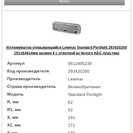
Купить
Иллюминатор открывающийся Lewmar Standard Portlight 393420200
191x646x4мм размер 4 с отделкой из белого АБС-пластика
Артикул
9512405238
Код производителя
393420200
Производитель
Lewmar
Страна производитель
Великобритания
Модель
Standard Portlight
R, мм
62
R1, мм
52
X, мм
191
X1, мм
171
Y, мм
646