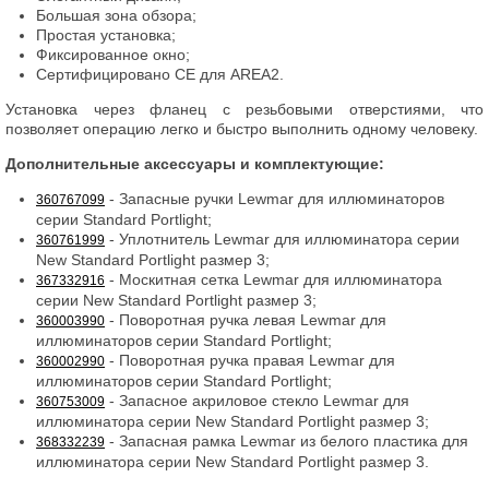
Большая зона обзора;
Простая установка;
Фиксированное окно;
Сертифицировано CE для AREA2.
Установка через фланец с резьбовыми отверстиями, что
позволяет операцию легко и быстро выполнить одному человеку.
Дополнительные аксессуары и комплектующие:
- Запасные ручки Lewmar для иллюминаторов
360767099
серии Standard Portlight;
- Уплотнитель Lewmar для иллюминатора серии
360761999
New Standard Portlight размер 3;
- Москитная сетка Lewmar для иллюминатора
367332916
серии New Standard Portlight размер 3;
- Поворотная ручка левая Lewmar для
360003990
иллюминаторов серии Standard Portlight;
- Поворотная ручка правая Lewmar для
360002990
иллюминаторов серии Standard Portlight;
- Запасное акриловое стекло Lewmar для
360753009
иллюминатора серии New Standard Portlight размер 3;
- Запасная рамка Lewmar из белого пластика для
368332239
иллюминатора серии New Standard Portlight размер 3.