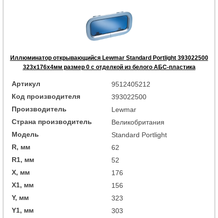
Иллюминатор открывающийся Lewmar Standard Portlight 393022500
323x176x4мм размер 0 с отделкой из белого АБС-пластика
Артикул
9512405212
Код производителя
393022500
Производитель
Lewmar
Страна производитель
Великобритания
Модель
Standard Portlight
R, мм
62
R1, мм
52
X, мм
176
X1, мм
156
Y, мм
323
Y1, мм
303