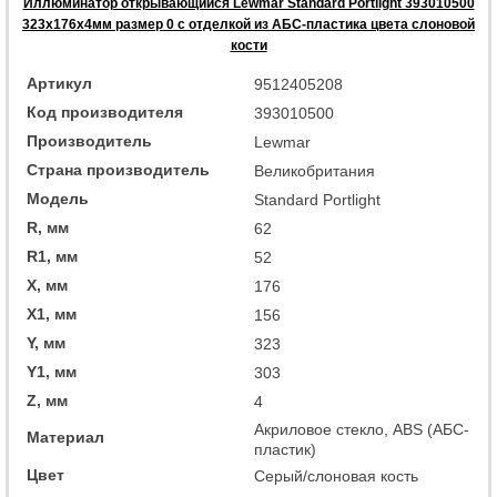
Иллюминатор открывающийся Lewmar Standard Portlight 393010500
323x176x4мм размер 0 с отделкой из АБС-пластика цвета слоновой
кости
Артикул
9512405208
Код производителя
393010500
Производитель
Lewmar
Страна производитель
Великобритания
Модель
Standard Portlight
R, мм
62
R1, мм
52
X, мм
176
X1, мм
156
Y, мм
323
Y1, мм
303
Z, мм
4
Акриловое стекло, ABS (АБС-
Материал
пластик)
Цвет
Серый/слоновая кость