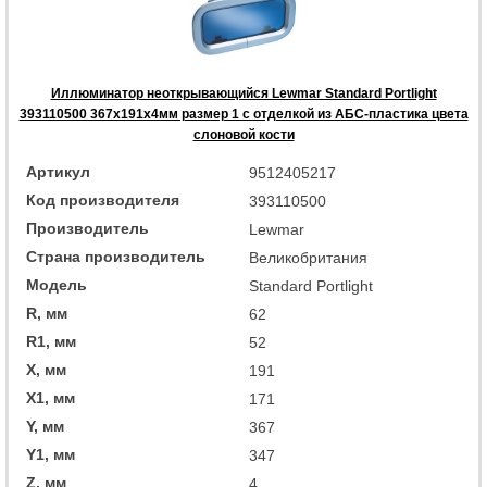
Иллюминатор неоткрывающийся Lewmar Standard Portlight
393110500 367x191x4мм размер 1 с отделкой из АБС-пластика цвета
слоновой кости
Артикул
9512405217
Код производителя
393110500
Производитель
Lewmar
Страна производитель
Великобритания
Модель
Standard Portlight
R, мм
62
R1, мм
52
X, мм
191
X1, мм
171
Y, мм
367
Y1, мм
347
Z, мм
4