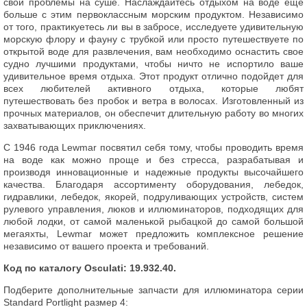
свои проблемы на суше. Наслаждайтесь отдыхом на воде еще
больше с этим первоклассным морским продуктом. Независимо
от того, практикуетесь ли вы в забросе, исследуете удивительную
морскую флору и фауну с трубкой или просто путешествуете по
открытой воде для развлечения, вам необходимо оснастить свое
судно лучшими продуктами, чтобы ничто не испортило ваше
удивительное время отдыха. Этот продукт отлично подойдет для
всех любителей активного отдыха, которые любят
путешествовать без пробок и ветра в волосах. Изготовленный из
прочных материалов, он обеспечит длительную работу во многих
захватывающих приключениях.
С 1946 года Lewmar посвятил себя тому, чтобы проводить время
на воде как можно проще и без стресса, разрабатывая и
производя инновационные и надежные продукты высочайшего
качества. Благодаря ассортименту оборудования, лебедок,
гидравлики, лебедок, якорей, подруливающих устройств, систем
рулевого управления, люков и иллюминаторов, подходящих для
любой лодки, от самой маленькой рыбацкой до самой большой
мегаяхты, Lewmar может предложить комплексное решение
независимо от вашего проекта и требований.
Код по каталогу Osculati: 19.932.40.
Подберите дополнительные запчасти для иллюминатора серии
Standard Portlight размер 4: