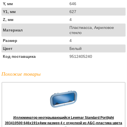
Y, мм
646
Y1, мм
627
Z, мм
4
Пластмасса, Акриловое
Материал
стекло
Размер
4
Цвет
Белый
Код поставщика
9512405240
Похожие товары
Иллюминатор неоткрывающийся Lewmar Standard Portlight
393410500 646x191x4мм размер 4 с отделкой из АБС-пластика цвета