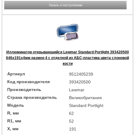
Узнать о поступлении
Иллюминатор открывающийся Lewmar Standard Portlight 393420500
646x191x4мм размер 4 с отделкой из АБС-пластика цвета слоновой
кости
Артикул
9512405239
Код производителя
393420500
Производитель
Lewmar
Страна производитель
Великобритания
Модель
Standard Portlight
R, мм
62
R1, мм
52
X, мм
191