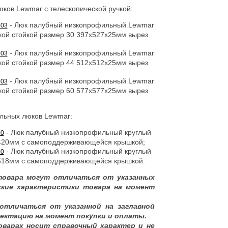
ков Lewmar с телескопической ручкой:
- Люк палубный низкопрофильный Lewmar
303
ской стойкой размер 30 397x527x25мм вырез
- Люк палубный низкопрофильный Lewmar
303
ской стойкой размер 44 512x512x25мм вырез
- Люк палубный низкопрофильный Lewmar
303
ской стойкой размер 60 577x577x25мм вырез
льных люков Lewmar:
- Люк палубный низкопрофильный круглый
30
420мм с самоподдерживающейся крышкой;
- Люк палубный низкопрофильный круглый
30
518мм с самоподдерживающейся крышкой.
товара могут отличаться от указанных
ские характеристики товара на момент
отличаться от указанной на заглавной
ектацию на момент покупки и оплаты.
оварах носит справочный характер и не