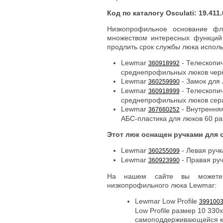
Код по каталогу Osculati: 19.411.
Низкопрофильное основание ф
множеством интересных функций 
продлить срок службы люка исполь
Lewmar
- Телескопи
360918992
среднепрофильных люков чер
Lewmar
- Замок для 
360259990
Lewmar
- Телескопи
360918999
среднепрофильных люков сер
Lewmar
- Внутренняя
367660252
АБС-пластика для люков 60 ра
Этот люк оснащен ручками для 
Lewmar
- Левая ручк
360255099
Lewmar
- Правая руч
360923990
На нашем сайте вы можете
низкопрофильного люка Lewmar:
Lewmar Low Profile
399100
Low Profile размер 10 33
самоподдерживающейся к