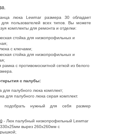
60.
ланца люка Lewmar размера 30 обладает
для пользователей всех типов. Вы можете
зуя комплекты для ремонта и отделки:
ческая стойка для низкопрофильных и
ная;
люка с ключами;
ческая стойка для низкопрофильных и
ая;
 рамка с противомоскитной сеткой из белого
змера.
открытия с палубы:
а для палубного люка комплект;
ка для палубного люка серая комплект.
 подобрать нужный для себя размер
- Люк палубный низкопрофильный Lewmar
30
0x330x25мм вырез 260x260мм с
рышкой;