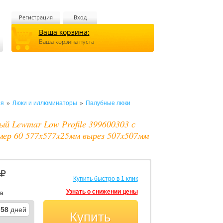
Регистрация
Вход
Ваша корзина:
Ваша корзина пуста
»
»
ия
Люки и иллюминаторы
Палубные люки
й Lewmar Low Profile 399600303 с
мер 60 577x577x25мм вырез 507x507мм
Купить быстро в 1 клик
Узнать о снижении цены
а
58
дней
Купить