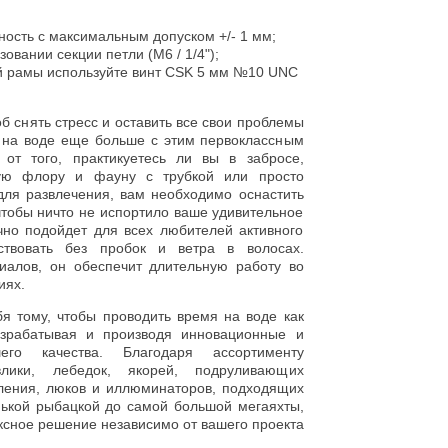
ность с максимальным допуском +/- 1 мм;
вании секции петли (M6 / 1/4");
й рамы используйте винт CSK 5 мм №10 UNC
б снять стресс и оставить все свои проблемы
 на воде еще больше с этим первоклассным
от того, практикуетесь ли вы в забросе,
кую флору и фауну с трубкой или просто
для развлечения, вам необходимо оснастить
чтобы ничто не испортило ваше удивительное
чно подойдет для всех любителей активного
ствовать без пробок и ветра в волосах.
иалов, он обеспечит длительную работу во
иях.
я тому, чтобы проводить время на воде как
зрабатывая и производя инновационные и
его качества. Благодаря ассортименту
влики, лебедок, якорей, подруливающих
вления, люков и иллюминаторов, подходящих
нькой рыбацкой до самой большой мегаяхты,
сное решение независимо от вашего проекта