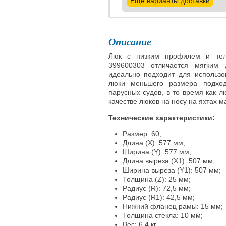
Ещё варианты доставки
Описание
Люк с низким профилем и теле
399600303 отличается мягким
идеально подходит для использо
люки меньшего размера подхо
парусных судов, в то время как 
качестве люков на носу на яхтах м
Технические характеристики:
Размер: 60;
Длина (X): 577 мм;
Ширина (Y): 577 мм;
Длина выреза (X1): 507 мм;
Ширина выреза (Y1): 507 мм;
Толщина (Z): 25 мм;
Радиус (R): 72,5 мм;
Радиус (R1): 42,5 мм;
Нижний фланец рамы: 15 мм;
Толщина стекла: 10 мм;
Вес: 6,4 кг.