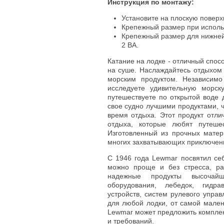
Инструкция по монтажу:
Установите на плоскую поверх
Крепежный размер при использо
Крепежный размер для нижне
2 BA.
Катание на лодке - отличный спосо
на суше. Наслаждайтесь отдыхом
морским продуктом. Независимо 
исследуете удивительную морс
путешествуете по открытой воде 
свое судно лучшими продуктами, 
время отдыха. Этот продукт отли
отдыха, которые любят путеше
Изготовленный из прочных матер
многих захватывающих приключен
С 1946 года Lewmar посвятил себ
можно проще и без стресса, ра
надежные продукты высочайш
оборудования, лебедок, гидра
устройств, систем рулевого упра
для любой лодки, от самой мале
Lewmar может предложить комплек
и требований.