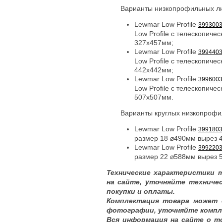
Варианты низкопрофильных лю
Lewmar Low Profile
399300
Low Profile с телескопиче
327x457мм;
Lewmar Low Profile
399440
Low Profile с телескопиче
442x442мм;
Lewmar Low Profile
399600
Low Profile с телескопиче
507x507мм.
Варианты круглых низкопрофи
Lewmar Low Profile
399180
размер 18 ⌀490мм вырез 
Lewmar Low Profile
399220
размер 22 ⌀588мм вырез 
Технические характеристики 
на сайте, уточняйте техниче
покупки и оплаты.
Комплектация товара может 
фотографии, уточняйте компл
Вся информация на сайте о т