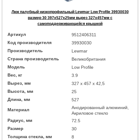
Люк палубный низкопрофильный Lewmar Low Profile 39930030
размер 30 397x527x25мм вырез 327x457мм с
самоподдерживающейся крышкой
Артикул
9512406311
Код производителя
39930030
Производитель
Lewmar
Страна производитель
Великобритания
Модель
Low Profile
Вес, кг
3.9
Вырез, мм
327 x 457 x 42,5
Высота, мм
25
Длина, мм
527
Анодированный алюминий,
Материал
Акриловое стекло
Радиус, мм
72.5
Размер
30
Толщина стекла, мм
8