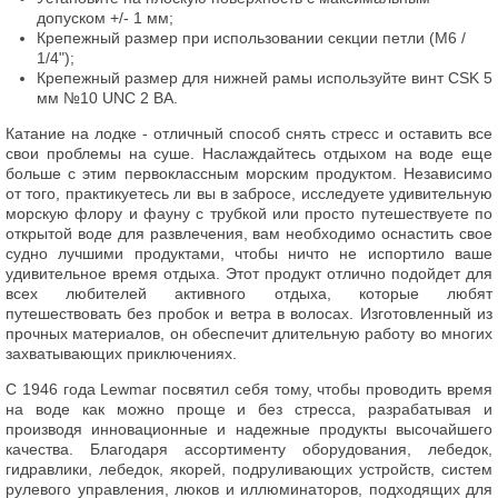
допуском +/- 1 мм;
Крепежный размер при использовании секции петли (M6 /
1/4");
Крепежный размер для нижней рамы используйте винт CSK 5
мм №10 UNC 2 BA.
Катание на лодке - отличный способ снять стресс и оставить все
свои проблемы на суше. Наслаждайтесь отдыхом на воде еще
больше с этим первоклассным морским продуктом. Независимо
от того, практикуетесь ли вы в забросе, исследуете удивительную
морскую флору и фауну с трубкой или просто путешествуете по
открытой воде для развлечения, вам необходимо оснастить свое
судно лучшими продуктами, чтобы ничто не испортило ваше
удивительное время отдыха. Этот продукт отлично подойдет для
всех любителей активного отдыха, которые любят
путешествовать без пробок и ветра в волосах. Изготовленный из
прочных материалов, он обеспечит длительную работу во многих
захватывающих приключениях.
С 1946 года Lewmar посвятил себя тому, чтобы проводить время
на воде как можно проще и без стресса, разрабатывая и
производя инновационные и надежные продукты высочайшего
качества. Благодаря ассортименту оборудования, лебедок,
гидравлики, лебедок, якорей, подруливающих устройств, систем
рулевого управления, люков и иллюминаторов, подходящих для