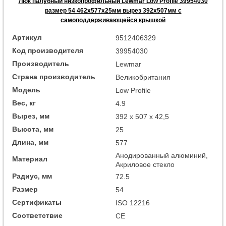
Люк палубный низкопрофильный Lewmar Low Profile 39954030
размер 54 462x577x25мм вырез 392x507мм с
самоподдерживающейся крышкой
Артикул
9512406329
Код производителя
39954030
Производитель
Lewmar
Страна производитель
Великобритания
Модель
Low Profile
Вес, кг
4.9
Вырез, мм
392 x 507 x 42,5
Высота, мм
25
Длина, мм
577
Анодированный алюминий,
Материал
Акриловое стекло
Радиус, мм
72.5
Размер
54
Сертификаты
ISO 12216
Соответствие
СЕ