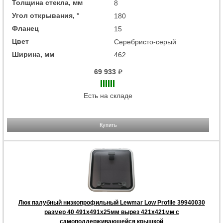
Толщина стекла, мм
8
Угол открывания, °
180
Фланец
15
Цвет
Серебристо-серый
Ширина, мм
462
69 933
Есть на складе
Купить
Люк палубный низкопрофильный Lewmar Low Profile 39940030
размер 40 491x491x25мм вырез 421x421мм с
самоподдерживающейся крышкой