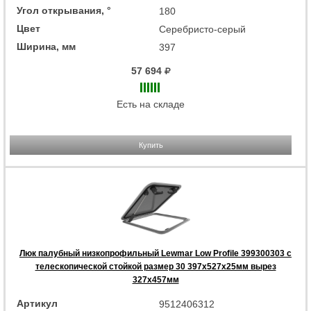
Угол открывания, °
180
Цвет
Серебристо-серый
Ширина, мм
397
57 694
Есть на складе
Купить
Люк палубный низкопрофильный Lewmar Low Profile 399300303 с
телескопической стойкой размер 30 397x527x25мм вырез
327x457мм
Артикул
9512406312