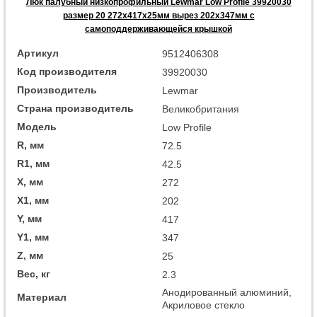
Люк палубный низкопрофильный Lewmar Low Profile 39920030
размер 20 272x417x25мм вырез 202x347мм с
самоподдерживающейся крышкой
Артикул
9512406308
Код производителя
39920030
Производитель
Lewmar
Страна производитель
Великобритания
Модель
Low Profile
R, мм
72.5
R1, мм
42.5
X, мм
272
X1, мм
202
Y, мм
417
Y1, мм
347
Z, мм
25
Вес, кг
2.3
Анодированный алюминий,
Материал
Акриловое стекло