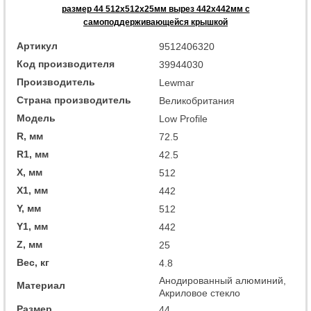
размер 44 512x512x25мм вырез 442x442мм с
самоподдерживающейся крышкой
Артикул
9512406320
Код производителя
39944030
Производитель
Lewmar
Страна производитель
Великобритания
Модель
Low Profile
R, мм
72.5
R1, мм
42.5
X, мм
512
X1, мм
442
Y, мм
512
Y1, мм
442
Z, мм
25
Вес, кг
4.8
Анодированный алюминий,
Материал
Акриловое стекло
Размер
44