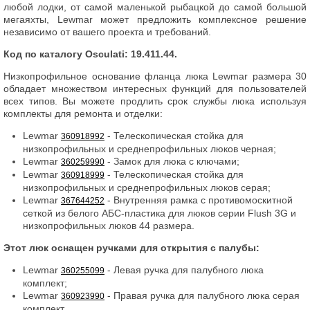
любой лодки, от самой маленькой рыбацкой до самой большой
мегаяхты, Lewmar может предложить комплексное решение
независимо от вашего проекта и требований.
Код по каталогу Osculati: 19.411.44.
Низкопрофильное основание фланца люка Lewmar размера 30
обладает множеством интересных функций для пользователей
всех типов. Вы можете продлить срок службы люка используя
комплекты для ремонта и отделки:
Lewmar
- Телескопическая стойка для
360918992
низкопрофильных и среднепрофильных люков черная;
Lewmar
- Замок для люка с ключами;
360259990
Lewmar
- Телескопическая стойка для
360918999
низкопрофильных и среднепрофильных люков серая;
Lewmar
- Внутренняя рамка с противомоскитной
367644252
сеткой из белого АБС-пластика для люков серии Flush 3G и
низкопрофильных люков 44 размера.
Этот люк оснащен ручками для открытия с палубы:
Lewmar
- Левая ручка для палубного люка
360255099
комплект;
Lewmar
- Правая ручка для палубного люка серая
360923990
комплект.