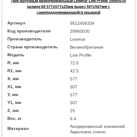
Люк палубный низкопрофильный Lewmar Low Profile 39960030
размер 60 577x577x25мм вырез 507x507мм с
самоподдерживающейся крышкой
Артикул
9512406334
Код производителя
39960030
Производитель
Lewmar
Страна производитель
Великобритания
Модель
Low Profile
R, мм
72.5
R1, мм
42.5
X, мм
577
X1, мм
507
Y, мм
577
Y1, мм
507
Z, мм
25
Вес, кг
6.4
Анодированный алюминий,
Материал
Акриловое стекло