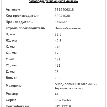
самоподдерживающейся крышкой
Артикул
9512406318
Код производителя
39941030
Производитель
Lewmar
Страна производитель
Великобритания
R, мм
72,5
R1, мм
42,5
X, мм
246
X1, мм
176
Y, мм
491
Y1, мм
421
Z, мм
25
Вес, кг
2.5
Анодированный алюминий,
Материал
Акриловое стекло
Размер
41
Серия
Low Profile
Сертификаты
ISO 12216