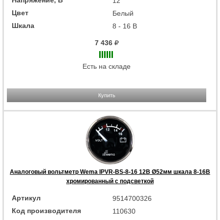
12
Цвет
Белый
Шкала
8 - 16 В
7 436
Есть на складе
Купить
Аналоговый вольтметр Wema IPVR-BS-8-16 12В Ø52мм шкала 8-16В
хромированный с подсветкой
Артикул
9514700326
Код производителя
110630