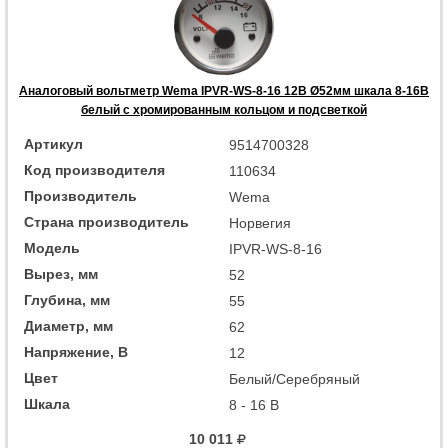
Аналоговый вольтметр Wema IPVR-WS-8-16 12В Ø52мм шкала 8-16В
белый с хромированным кольцом и подсветкой
Артикул
9514700328
Код производителя
110634
Производитель
Wema
Страна производитель
Норвегия
Модель
IPVR-WS-8-16
Вырез, мм
52
Глубина, мм
55
Диаметр, мм
62
Напряжение, В
12
Цвет
Белый/Серебряный
Шкала
8 - 16 В
10 011