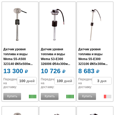
Датчик уровня
Датчик уровня
Датчик уровня
топлива и воды
топлива и воды
топлива и воды
Wema S5-A500
Wema S3-E300
Wema S5-E300
323140 Ø65x500м...
326006 Ø54x300м...
323106 Ø65x300м...
13 300
10 726
8 683
Передача
Передача
Передача
100
дней
100
дней
3
дня
на
на
на
доставку
:
доставку
:
доставку
:
Купить
Купить
Купить