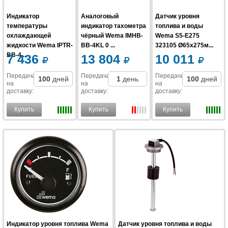
Индикатор
Аналоговый
Датчик уровня
температуры
индикатор тахометра
топлива и воды
охлаждающей
чёрный Wema IMHB-
Wema S5-E275
жидкости Wema IPTR-
BB-4KL 0 ...
323105 Ø65x275м...
BB-4...
7 436
13 804
10 011
Передача
Передача
Передача
100
дней
1
день
100
дней
на
на
на
доставку
:
доставку
:
доставку
:
Купить
Купить
Купить
Индикатор уровня топлива Wema
Датчик уровня топлива и воды