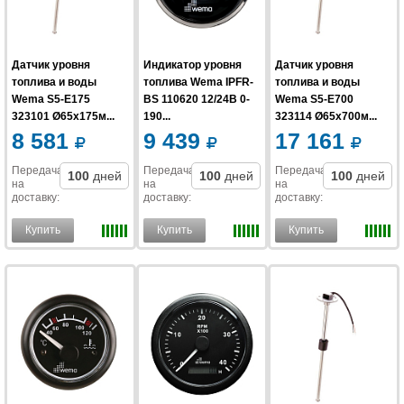
Датчик уровня
Индикатор уровня
Датчик уровня
топлива и воды
топлива Wema IPFR-
топлива и воды
Wema S5-E175
BS 110620 12/24В 0-
Wema S5-E700
323101 Ø65x175м...
190...
323114 Ø65x700м...
8 581
9 439
17 161
Передача
Передача
Передача
100
дней
100
дней
100
дней
на
на
на
доставку
:
доставку
:
доставку
:
Купить
Купить
Купить