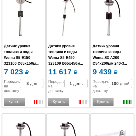
Датчик уровня
Датчик уровня
Датчик уровня
топлива и воды
топлива и воды
топлива и воды
Wema S5-E150
Wema S5-E450
Wema S3-A200
323100 Ø65x150м...
323109 Ø65x450м...
Ø54x200мм 240-3...
7 023
11 617
9 439
Передача
Передача
Передача
3
дня
1
день
100
дней
на
на
на
доставку
:
доставку
:
доставку
:
Купить
Купить
Купить