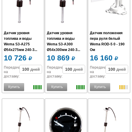
Датчик уровня
Датчик уровня
Датчик положения
топлива и воды
топлива и воды
пера руля белый
Wema S3-A275
Wema S3-A300
Wema ROD-5 0 - 190
Ø54x275мм 240-3...
Ø54x300мм 240-3...
Ом
10 726
10 869
16 160
Передача
Передача
Передача
100
дней
100
дней
100
дней
на
на
на
доставку
:
доставку
:
доставку
:
Купить
Купить
Купить