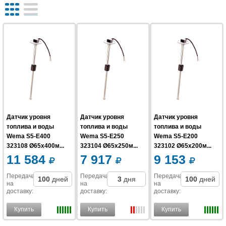
Датчик уровня
Датчик уровня
Датчик уровня
топлива и воды
топлива и воды
топлива и воды
Wema S5-E400
Wema S5-E250
Wema S5-E200
323108 Ø65x400м...
323104 Ø65x250м...
323102 Ø65x200м...
11 584
7 917
9 153
Передача
Передача
Передача
100
дней
3
дня
100
дней
на
на
на
доставку
:
доставку
:
доставку
:
Купить
Купить
Купить