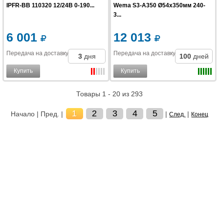
IPFR-BB 110320 12/24В 0-190...
Wema S3-A350 Ø54x350мм 240-
3...
6 001
12 013
Передача на доставку
:
Передача на доставку
:
3
дня
100
дней
Купить
Купить
Товары 1 - 20 из 293
1
2
3
4
5
Начало | Пред. |
|
|
След.
Конец