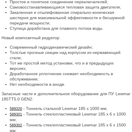
Простое и понятное соединение переключателей;
Самовосстанавливающаяся тепловая защита двигателя;
Закаленная и отшлифованная спирально-коническая
шестерня для максимальной эффективности и бесшумной
передачи мощности;
Ступица доработана для плавного потока воды.
Новый композитный редуктор:
Современный гидродинамический дизайн;
Толстые прочные секции над корпусом из нержавеющей
стали;
Тот же простой метод установки, что и в предыдущих
версиях;
Доработанное уплотнение снижает необходимость в
обслуживании;
Нет необходимости в аноде.
Запасные части и дополнительное оборудование для ПУ Lewmar
185TT5.0 GEN2:
- Тоннель стальной Lewmar 185 x 1000 мм;
589320
- Тоннель стеклопластиковый Lewmar 185 x 6 x 1000
589301
мм;
- Тоннель стеклопластиковый Lewmar 185 x 6 x 1500
589302
мм;