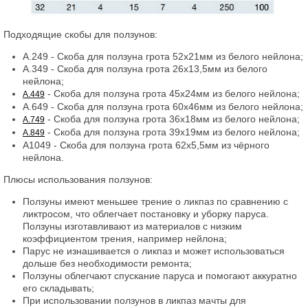
Подходящие скобы для ползунов:
A.249 - Скоба для ползуна грота 52x21мм из белого нейлона;
A.349 - Скоба для ползуна грота 26x13,5мм из белого
нейлона;
- Скоба для ползуна грота 45x24мм из белого нейлона;
A.449
A.649 - Скоба для ползуна грота 60x46мм из белого нейлона;
- Скоба для ползуна грота 36x18мм из белого нейлона;
A.749
- Скоба для ползуна грота 39x19мм из белого нейлона;
A.849
A1049 - Скоба для ползуна грота 62x5,5мм из чёрного
нейлона.
Плюсы использования ползунов:
Ползуны имеют меньшее трение о ликпаз по сравнению с
ликтросом, что облегчает постановку и уборку паруса.
Ползуны изготавливают из материалов с низким
коэффициентом трения, например нейлона;
Парус не изнашивается о ликпаз и может использоваться
дольше без необходимости ремонта;
Ползуны облегчают спускание паруса и помогают аккуратно
его складывать;
При использовании ползунов в ликпаз мачты для