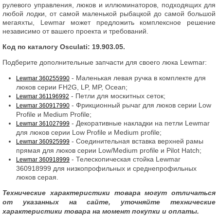
рулевого управления, люков и иллюминаторов, подходящих для
любой лодки, от самой маленькой рыбацкой до самой большой
мегаяхты, Lewmar может предложить комплексное решение
независимо от вашего проекта и требований.
Код по каталогу Osculati: 19.903.05.
Подберите дополнительные запчасти для своего люка Lewmar:
- Маленькая левая ручка в комплекте для
Lewmar 360255990
люков серии FH2G, LP, MP, Ocean;
- Петли для москитных сеток;
Lewmar 361196992
- Фрикционный рычаг для люков серии Low
Lewmar 360917990
Profile и Medium Profile;
- Декоративные накладки на петли Lewmar
Lewmar 361027999
для люков серии Low Profile и Medium profile;
- Соединительная вставка верхней рамы
Lewmar 360925999
прямая для люков серии Low/Medium profile и Pilot Hatch;
- Телескопическая стойка Lewmar
Lewmar 360918999
360918999 для низкопрофильных и среднепрофильных
люков серая.
Технические характеристики товара могут отличаться
от указанных на сайте, уточняйте технические
характеристики товара на момент покупки и оплаты.