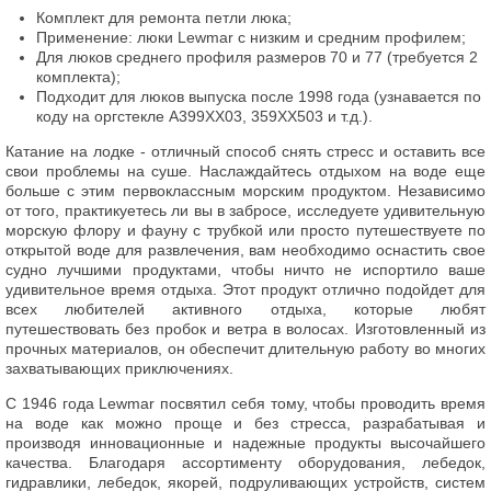
Комплект для ремонта петли люка;
Применение: люки Lewmar с низким и средним профилем;
Для люков среднего профиля размеров 70 и 77 (требуется 2
комплекта);
Подходит для люков выпуска после 1998 года (узнавается по
коду на оргстекле A399XX03, 359XX503 и т.д.).
Катание на лодке - отличный способ снять стресс и оставить все
свои проблемы на суше. Наслаждайтесь отдыхом на воде еще
больше с этим первоклассным морским продуктом. Независимо
от того, практикуетесь ли вы в забросе, исследуете удивительную
морскую флору и фауну с трубкой или просто путешествуете по
открытой воде для развлечения, вам необходимо оснастить свое
судно лучшими продуктами, чтобы ничто не испортило ваше
удивительное время отдыха. Этот продукт отлично подойдет для
всех любителей активного отдыха, которые любят
путешествовать без пробок и ветра в волосах. Изготовленный из
прочных материалов, он обеспечит длительную работу во многих
захватывающих приключениях.
С 1946 года Lewmar посвятил себя тому, чтобы проводить время
на воде как можно проще и без стресса, разрабатывая и
производя инновационные и надежные продукты высочайшего
качества. Благодаря ассортименту оборудования, лебедок,
гидравлики, лебедок, якорей, подруливающих устройств, систем