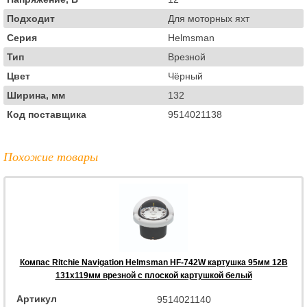
Подходит
Для моторных яхт
Серия
Helmsman
Тип
Врезной
Цвет
Чёрный
Ширина, мм
132
Код поставщика
9514021138
Похожие товары
Компас Ritchie Navigation Helmsman HF-742W картушка 95мм 12В
131x119мм врезной с плоской картушкой белый
Артикул
9514021140