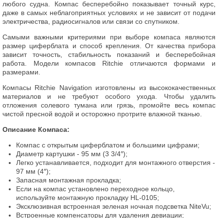
любого судна. Компас бесперебойно показывает точный курс,
даже в самых неблагоприятных условиях и не зависит от подачи
электричества, радиосигналов или связи со спутником.
Самыми важными критериями при выборе компаса являются
размер циферблата и способ крепления. От качества прибора
зависит точность, стабильность показаний и бесперебойная
работа. Модели компасов Ritchie отличаются формами и
размерами.
Компасы Ritchie Navigation изготовлены из высококачественных
материалов и не требуют особого ухода. Чтобы удалить
отложения солевого тумана или грязь, промойте весь компас
чистой пресной водой и осторожно протрите влажной тканью.
Описание Компаса:
Компас с открытым циферблатом и большими цифрами;
Диаметр картушки - 95 мм (3 3/4″);
Легко устанавливается, подходит для монтажного отверстия -
97 мм (4″);
Запасная монтажная прокладка;
Если на компас установлено переходное кольцо,
используйте монтажную прокладку HL-0105;
Эксклюзивная встроенная зеленая ночная подсветка NiteVu;
Встроенные компенсаторы для удаления девиации;