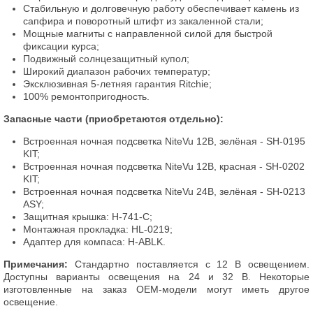
Стабильную и долговечную работу обеспечивает камень из
сапфира и поворотный штифт из закаленной стали;
Мощные магниты с направленной силой для быстрой
фиксации курса;
Подвижный солнцезащитный купол;
Широкий диапазон рабочих температур;
Эксклюзивная 5-летняя гарантия Ritchie;
100% ремонтопригодность.
Запасные части (приобретаются отдельно):
Встроенная ночная подсветка NiteVu 12В, зелёная - SH-0195
KIT;
Встроенная ночная подсветка NiteVu 12В, красная - SH-0202
KIT;
Встроенная ночная подсветка NiteVu 24В, зелёная - SH-0213
ASY;
Защитная крышка: H-741-C;
Монтажная прокладка: HL-0219;
Адаптер для компаса: H-ABLK.
Примечания:
Стандартно поставляется с 12 B освещением.
Доступны варианты освещения на 24 и 32 В. Некоторые
изготовленные на заказ OEM-модели могут иметь другое
освещение.