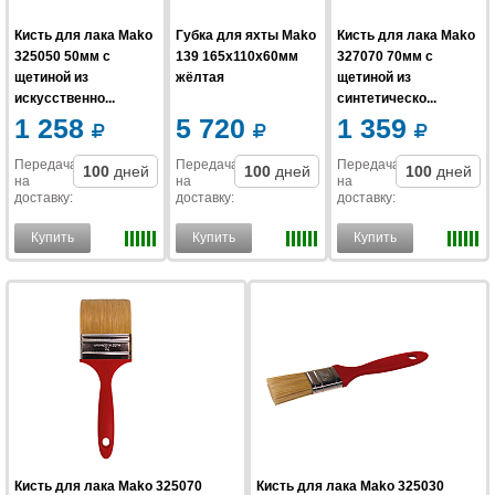
Кисть для лака Mako
Губка для яхты Mako
Кисть для лака Mako
325050 50мм с
139 165x110x60мм
327070 70мм с
щетиной из
жёлтая
щетиной из
искусственно...
синтетическо...
1 258
5 720
1 359
Передача
Передача
Передача
100
дней
100
дней
100
дней
на
на
на
доставку
:
доставку
:
доставку
:
Купить
Купить
Купить
Кисть для лака Mako 325070
Кисть для лака Mako 325030