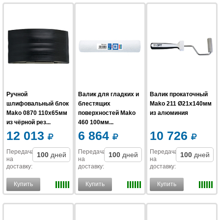
Ручной
Валик для гладких и
Валик прокаточный
шлифовальный блок
блестящих
Mako 211 Ø21x140мм
Mako 0870 110х65мм
поверхностей Mako
из алюминия
из чёрной рез...
460 100мм...
12 013
6 864
10 726
Передача
Передача
Передача
100
дней
100
дней
100
дней
на
на
на
доставку
:
доставку
:
доставку
:
Купить
Купить
Купить