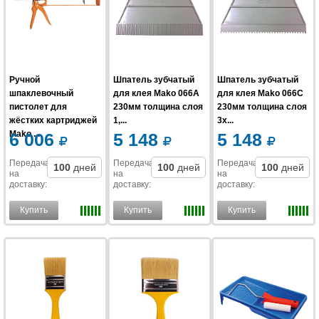
Ручной
Шпатель зубчатый
Шпатель зубчатый
шпаклевочный
для клея Mako 066A
для клея Mako 066C
пистолет для
230мм толщина слоя
230мм толщина слоя
жёстких картриджей
1,...
3x...
Mako ...
6 006
5 148
5 148
Передача
Передача
Передача
100
дней
100
дней
100
дней
на
на
на
доставку
:
доставку
:
доставку
:
Купить
Купить
Купить