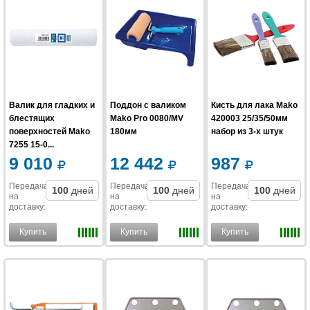
Валик для гладких и
Поддон с валиком
Кисть для лака Mako
блестящих
Mako Pro 0080/MV
420003 25/35/50мм
поверхностей Mako
180мм
набор из 3-х штук
7255 15-0...
9 010
12 442
987
Передача
Передача
Передача
100
дней
100
дней
100
дней
на
на
на
доставку
:
доставку
:
доставку
:
Купить
Купить
Купить