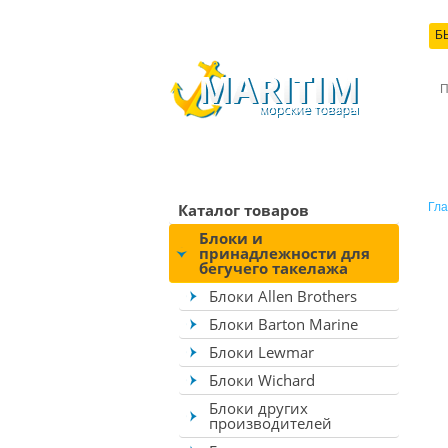
Б
КО
Каталог товаров
Гла
Блоки и
принадлежности для
бегучего такелажа
Блоки Allen Brothers
Блоки Barton Marine
Блоки Lewmar
Блоки Wichard
Блоки других
производителей