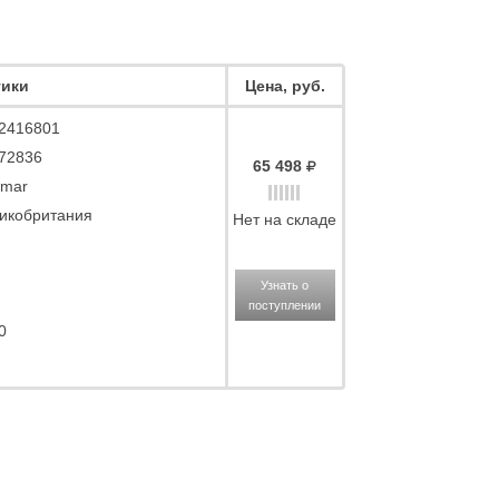
тики
Цена, руб.
2416801
72836
65 498
mar
икобритания
Нет на складе
Узнать о
поступлении
0