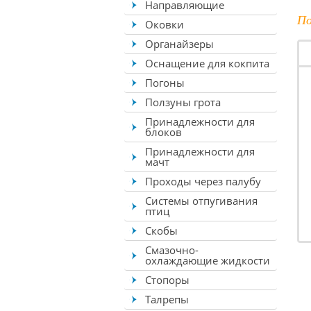
Направляющие
По
Оковки
Органайзеры
Оснащение для кокпита
Погоны
Ползуны грота
Принадлежности для
блоков
Принадлежности для
мачт
Проходы через палубу
Системы отпугивания
птиц
Скобы
Смазочно-
охлаждающие жидкости
Стопоры
Талрепы