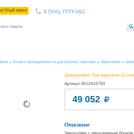
8 (800) 7777-061
ЫСТРЫЙ ЗАКАЗ
НТАКТЫ
ДОСТАВКА
ОПЛАТА
О МАГАЗИНЕ
ОПТОВЫМ ПОКУПАТЕЛЯМ
»
»
»
вная
Блоки и принадлежности для бегучего такелажа
Законцовки
Зако
Законцовка для кареток Lewm
Артикул
9512416783
49 052
Описание
Законцовка с двухшкивным блоком,