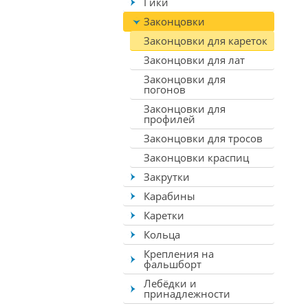
Гики
Законцовки
Законцовки для кареток
Законцовки для лат
Законцовки для
погонов
Законцовки для
профилей
Законцовки для тросов
Законцовки краспиц
Закрутки
Карабины
Каретки
Кольца
Крепления на
фальшборт
Лебёдки и
принадлежности