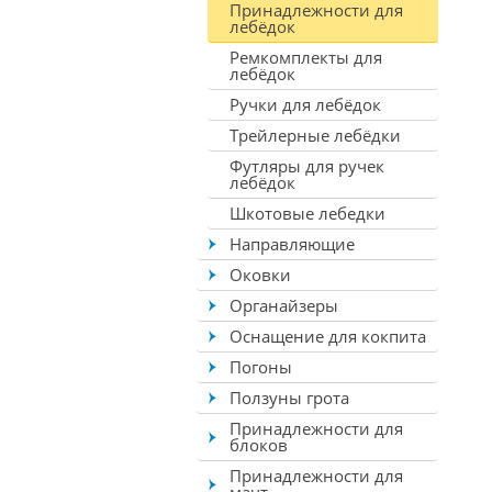
Принадлежности для
лебёдок
Ремкомплекты для
лебёдок
Ручки для лебёдок
Трейлерные лебёдки
Футляры для ручек
лебёдок
Шкотовые лебедки
Направляющие
Оковки
Органайзеры
Оснащение для кокпита
Погоны
Ползуны грота
Принадлежности для
блоков
Принадлежности для