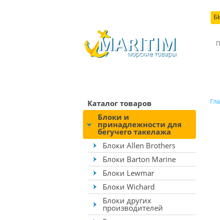
Б
КО
Каталог товаров
Гла
Блоки и
принадлежности для
бегучего такелажа
Блоки Allen Brothers
Блоки Barton Marine
Блоки Lewmar
Блоки Wichard
Блоки других
производителей