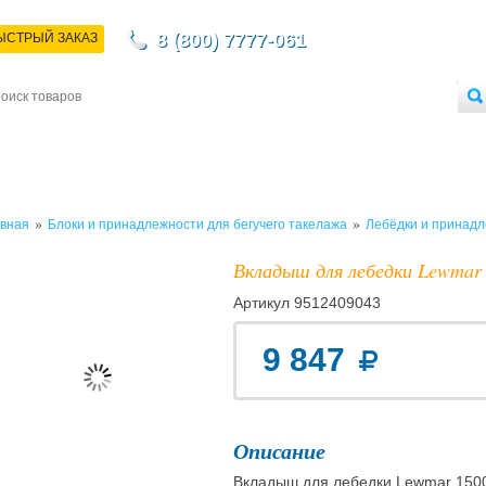
8 (800) 7777-061
ЫСТРЫЙ ЗАКАЗ
НТАКТЫ
ДОСТАВКА
ОПЛАТА
О МАГАЗИНЕ
ОПТОВЫМ ПОКУПАТЕЛЯМ
»
»
вная
Блоки и принадлежности для бегучего такелажа
Лебёдки и принад
Вкладыш для лебедки Lewmar
Артикул
9512409043
9 847
Описание
Вкладыш для лебедки Lewmar 1500