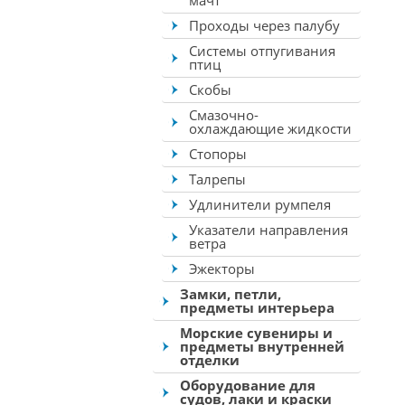
мачт
Проходы через палубу
Системы отпугивания
птиц
Скобы
Смазочно-
охлаждающие жидкости
Стопоры
Талрепы
Удлинители румпеля
Указатели направления
ветра
Эжекторы
Замки, петли,
предметы интерьера
Морские сувениры и
предметы внутренней
отделки
Оборудование для
судов, лаки и краски