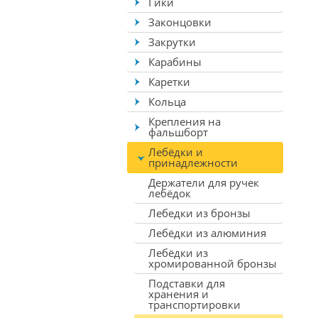
Гики
Законцовки
Закрутки
Карабины
Каретки
Кольца
Крепления на
фальшборт
Лебёдки и
принадлежности
Держатели для ручек
лебёдок
Лебедки из бронзы
Лебёдки из алюминия
Лебёдки из
хромированной бронзы
Подставки для
хранения и
транспортировки