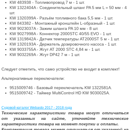
KW 483938 - Топливопровод 7 м - 1 шт.
KW 1322404A - Соединительный шланг PA 5 мм L = 50 мм - 4
шт.
KW 1320399A - Разъём топливного бака 5,5 мм - 1 шт.
KW 843382 - Монтажный кронштейн L-образный - 1 шт.
KW 9023037A - Зажим шланга PA 10 мм - 8 шт.
KW 9027998A - Коннектор 2000STC 40/55 EVO - 1 шт.
KW 1319842A - Датчик температуры AT2000ST 5 м - 1 шт.
KW 1320193A - Держатель дозировочного насоса - 1 шт.
KW 9033755A - Жгут AT 2000 STC 4,84 м - 1 шт.
KW 9032269A - Жгут DP42 7 м - 1 шт.
Следует отметить, что само устройство не входит в комплект!
Альтернативные переключатели:
9515009746 - Базовый переключатель KW 1322581A.
9515009742 - Таймер MultiControl HD KW 9030025A.
Судовой каталог Webasto 2017 - 2018 года
Технические характеристики товара могут отличаться
от указанных на сайте, уточняйте технические
характеристики товара на момент покупки и оплаты.
Комплектация товара может отличаться от указанной на