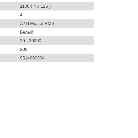
1100 ( 4 х 125 )
4
A / B Mosfet RMS
Белый
20 - 20000
200
9514600994