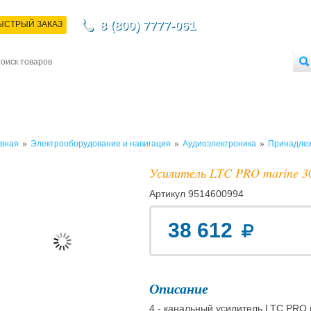
8 (800) 7777-061
ЫСТРЫЙ ЗАКАЗ
НТАКТЫ
ДОСТАВКА
ОПЛАТА
О МАГАЗИНЕ
ОПТОВЫМ ПОКУПАТЕЛЯМ
»
»
»
вная
Электрооборудование и навигация
Аудиоэлектроника
Принадлеж
Усилитель LTC PRO marine 301
Артикул
9514600994
38 612
Описание
4 - канальный усилитель LTC PRO 