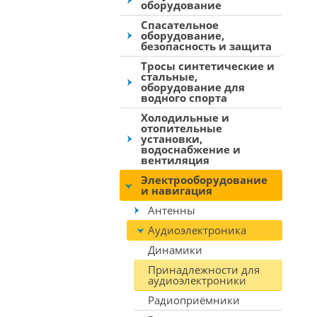
оборудование
Спасательное
оборудование,
безопасность и защита
Тросы синтетические и
стальные,
оборудование для
водного спорта
Холодильные и
отопительные
установки,
водоснабжение и
вентиляция
Электрооборудование
и навигация
Антенны
Аудиоэлектроника
Динамики
Принадлежности для
аудиоэлектроники
Радиоприёмники