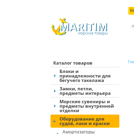
Б
КО
Каталог товаров
Гла
Блоки и
принадлежности для
бегучего такелажа
Замки, петли,
предметы интерьера
Морские сувениры и
предметы внутренней
отделки
Оборудование для
судов, лаки и краски
Амортизаторы