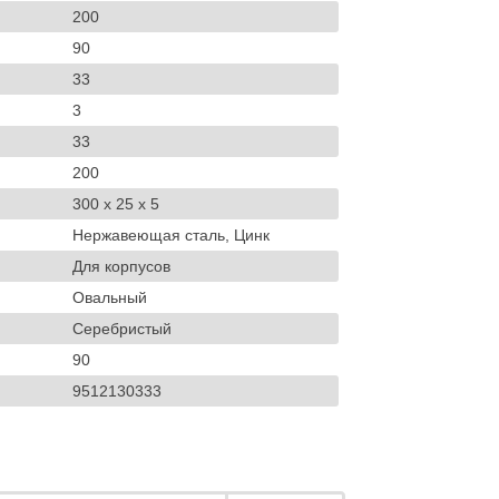
200
90
33
3
33
200
300 x 25 x 5
Нержавеющая сталь, Цинк
Для корпусов
Овальный
Серебристый
90
9512130333