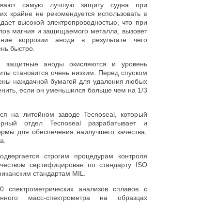
вают самую лучшую защиту судна при
 их крайне не рекомендуется использовать в
дает высокой электропроводностью, что при
лов магния и защищаемого металла, вызовет
ание коррозии анода в результате чего
нь быстро.
, защитные аноды окисляются и уровень
иты становится очень низким. Перед спуском
ены наждачной бумагой для удаления любых
нить, если он уменьшился больше чем на 1/3
ся на литейном заводе Tecnoseal, который
ерный отдел Tecnoseal разрабатывает и
ормы для обеспечения наилучшего качества,
а.
одвергается строгим процедурам контроля
ачеством сертифицирован по стандарту ISO
риканским стандартам MIL.
0 спектрометрических анализов сплавов с
анного масс-спектрометра на образцах