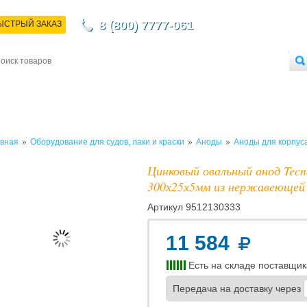
8 (800) 7777-061
ЫСТРЫЙ ЗАКАЗ
НТАКТЫ
ДОСТАВКА
ОПЛАТА
О МАГАЗИНЕ
ОПТОВЫМ ПОКУПАТЕЛЯМ
»
»
»
вная
Оборудование для судов, лаки и краски
Аноды
Аноды для корпус
Цинковый овальный анод Tecn
300х25х5мм из нержавеющей
Артикул
9512130333
11 584
Есть на складе поставщик
Передача на доставку через