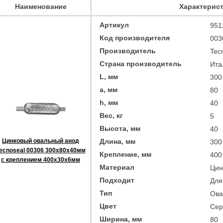
Наименование
Характерис
Артикул
951
Код производителя
003
Производитель
Tec
Страна производитель
Ита
L, мм
300
a, мм
80
h, мм
40
Вес, кг
5
Высота, мм
40
Цинковый овальный анод
Длина, мм
300
ecnoseal 00306 300x80х40мм
Крепление, мм
400 
с креплением 400х30х6мм
Материал
Цин
Подходит
Для
Тип
Ова
Цвет
Сер
Ширина, мм
80