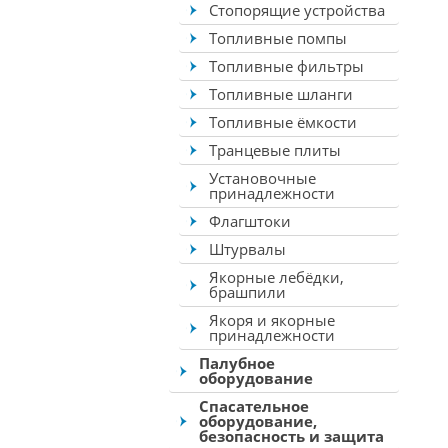
Стопорящие устройства
Топливные помпы
Топливные фильтры
Топливные шланги
Топливные ёмкости
Транцевые плиты
Установочные
принадлежности
Флагштоки
Штурвалы
Якорные лебёдки,
брашпили
Якоря и якорные
принадлежности
Палубное
оборудование
Спасательное
оборудование,
безопасность и защита