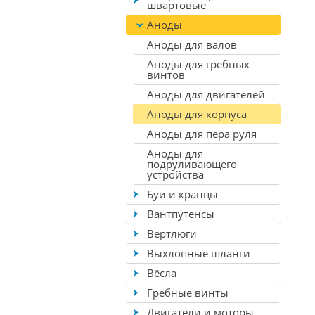
швартовые
Аноды
Аноды для валов
Аноды для гребных
винтов
Аноды для двигателей
Аноды для корпуса
Аноды для пера руля
Аноды для
подруливающего
устройства
Буи и кранцы
Вантпутенсы
Вертлюги
Выхлопные шланги
Вёсла
Гребные винты
Двигатели и моторы