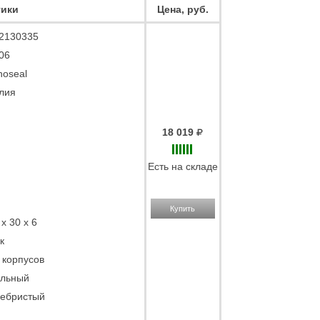
тики
Цена, руб.
2130335
06
noseal
лия
18 019
Есть на складе
Купить
x 30 x 6
к
 корпусов
льный
ебристый