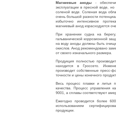
Магниевые аноды
- обеспечи
эксплуатации в пресной воде, но
соленой воде. Соленая вода обла
очень большой разности потенциа
избыточно интенсивное протек
магниевый анод израсходуется оче
При хранении судна на берегу
гальванической коррозионной защ
на воду аноды должны быть очищ
окислов. Анод рекомендовано заме
от своего изначального размера.
Продукция полностью производит
находится в Гроссето. Инжен
производит собственные пресс-ф
точности и цены конечного продукт
Весь процесс плавки и литья п
качества. Процесс управления к
9001, а сплавы соответствуют аме
Ежегодно проводится более 600
использованием сертифициров
продукции.