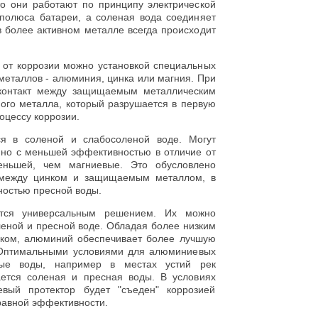
то они работают по принципу электрической
 полюса батареи, а соленая вода соединяет
в более активном металле всегда происходит
 от коррозии можно установкой специальных
металлов - алюминия, цинка или магния. При
 контакт между защищаемым металлическим
ного металла, который разрушается в первую
оцессу коррозии.
я в соленой и слабосоленой воде. Могут
, но с меньшей эффективностью в отличие от
ньшей, чем магниевые. Это обусловлено
 между цинком и защищаемым металлом, в
ностью пресной воды.
ся универсальным решением. Их можно
леной и пресной воде. Обладая более низким
ком, алюминий обеспечивает более лучшую
 Оптимальными условиями для алюминиевых
ные воды, например в местах устий рек
ется соленая и пресная воды. В условиях
вый протектор будет "съеден" коррозией
равной эффективности.