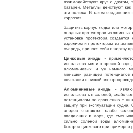
взаимодействуют друг с другом, 
батареи. Металлы действуют как
эти полюса. В таком соединении 
коррозия.
Защитить корпус лодки или мотор
анодных протекторов из активных 
установке протектора создается
изделием и протектором из актив
очередь, принося себя в жертву пр
Цинковые аноды
- применяютс
использоваться и в пресной воде
алюминиевых, и уж намного ме
меньшей разницей потенциалов
сочетании с низкой электропровод
Алюминиевые аноды
- являют
использовать в соленой, слабо со
потенциалом по сравнению с цин
защиту при эксплуатации судна.
анодов считаются слабо соле
впадающих в моря, где смешива
сильно соленой воды алюминие
быстрее цинкового при примерно 