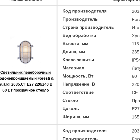
Код производителя
203
Производитель
Fore
Страна производитель
Ита
Вид обработки
Хро
Высота, мм
115
Длина, мм
235
Класс защиты
IP5
Материал
Лат
Светильник переборочный
Мощность, Вт
60
одонепроницаемый Foresti &
Напряжение, В
220
Suardi 2035.CT E27 220/240 В
60 Вт прозрачное стекло
Соответствие
CE
Стекло
Про
Цоколь
E27
Ширина, мм
165
Код производителя
203
Производитель
Fore