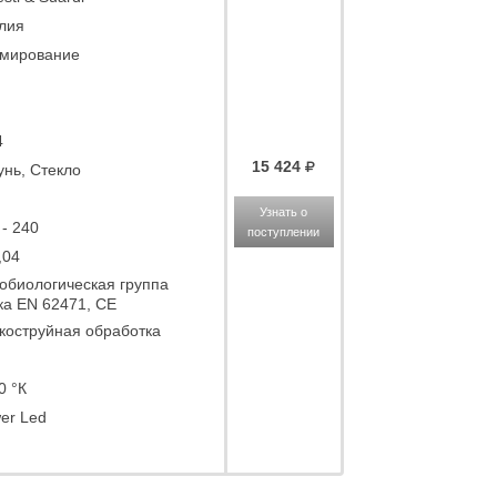
лия
мирование
4
15 424
унь, Стекло
Узнать о
 - 240
поступлении
,04
обиологическая группа
ка EN 62471, CE
коструйная обработка
0 °К
er Led