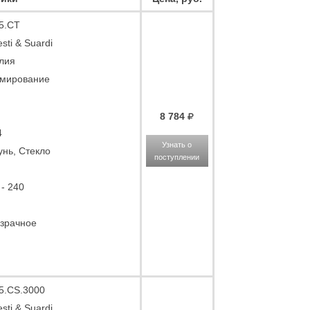
5.CT
sti & Suardi
лия
мирование
8 784
4
Узнать о
унь, Стекло
поступлении
 - 240
зрачное
5.CS.3000
sti & Suardi