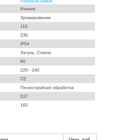
Foresti & Suardi
Италия
Хромирование
115
235
IP54
Латунь, Стекло
60
220 - 240
CE
Пескоструйная обработка
E27
165
тики
Цена, руб.