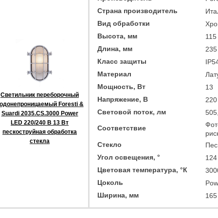
Страна производитель
Ита
Вид обработки
Хро
Высота, мм
115
Длина, мм
235
Класс защиты
IP5
Материал
Лат
Мощность, Вт
13
Светильник переборочный
Напряжение, В
220
одонепроницаемый Foresti &
Световой поток, лм
505
Suardi 2035.CS.3000 Power
LED 220/240 В 13 Вт
Фот
Соответствие
пескоструйная обработка
рис
стекла
Стекло
Пес
Угол освещения, °
124
Цветовая температура, °К
300
Цоколь
Pow
Ширина, мм
165