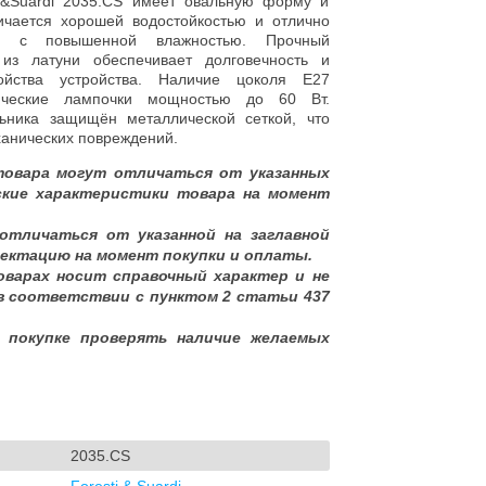
i&Suardi 2035.CS имеет овальную форму и
чается хорошей водостойкостью и отлично
н с повышенной влажностью. Прочный
из латуни обеспечивает долговечность и
ойства устройства. Наличие цоколя E27
рические лампочки мощностью до 60 Вт.
ьника защищён металлической сеткой, что
ханических повреждений.
товара могут отличаться от указанных
ские характеристики товара на момент
отличаться от указанной на заглавной
ектацию на момент покупки и оплаты.
оварах носит справочный характер и не
в соответствии с пунктом 2 статьи 437
 покупке проверять наличие желаемых
2035.CS