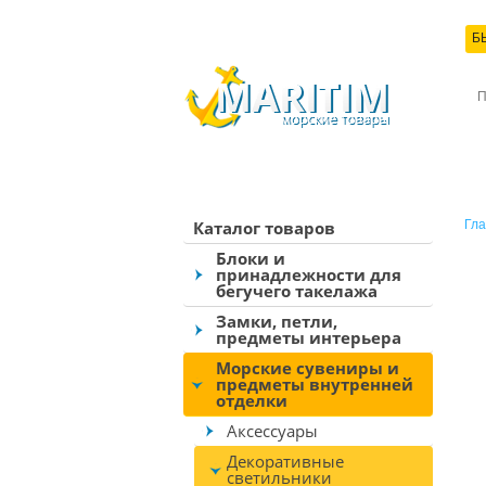
Б
КО
Каталог товаров
Гла
Блоки и
принадлежности для
бегучего такелажа
Замки, петли,
предметы интерьера
Морские сувениры и
предметы внутренней
отделки
Аксессуары
Декоративные
светильники