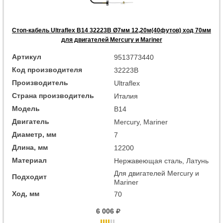
Стоп-кабель Ultraflex B14 32223B Ø7мм 12,20м(40футов) ход 70мм
для двигателей Mercury и Mariner
Артикул
9513773440
Код производителя
32223B
Производитель
Ultraflex
Страна производитель
Италия
Модель
B14
Двигатель
Mercury, Mariner
Диаметр, мм
7
Длина, мм
12200
Материал
Нержавеющая сталь, Латунь
Для двигателей Mercury и
Подходит
Mariner
Ход, мм
70
6 006