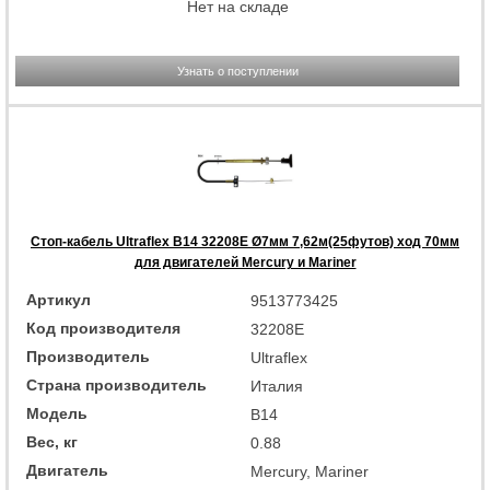
Нет на складе
Узнать о поступлении
Стоп-кабель Ultraflex B14 32208E Ø7мм 7,62м(25футов) ход 70мм
для двигателей Mercury и Mariner
Артикул
9513773425
Код производителя
32208E
Производитель
Ultraflex
Страна производитель
Италия
Модель
B14
Вес, кг
0.88
Двигатель
Mercury, Mariner