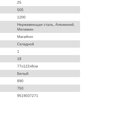
25
505
1200
Нержавеющая сталь, Алюминий,
Меламин
Marathon
Складной
1
18
77x122x8см
Белый
890
750
9519037271