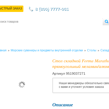
8 (800) 7777-061
ЫСТРЫЙ ЗАКАЗ
НТАКТЫ
ДОСТАВКА
ОПЛАТА
О МАГАЗИНЕ
ОПТОВЫМ ПОКУПАТЕЛЯМ
»
»
»
вная
Морские сувениры и предметы внутренней отделки
Столы
Склад
Стол складной Forma Marath
прямоугольный меламин/алюм
Артикул
9519037271
Наши менеджеры обязательно свя
с вами и уточнят условия заказа
Описание