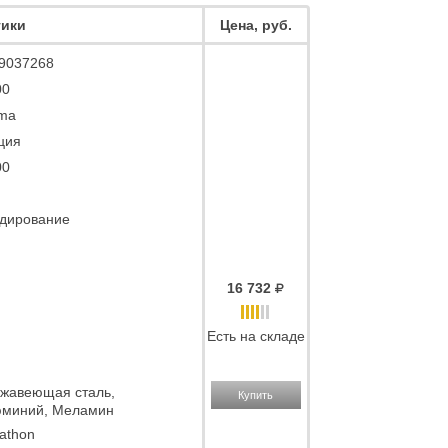
тики
Цена, руб.
9037268
00
ma
ция
00
дирование
16 732
Есть на складе
жавеющая сталь,
Купить
миний, Меламин
athon