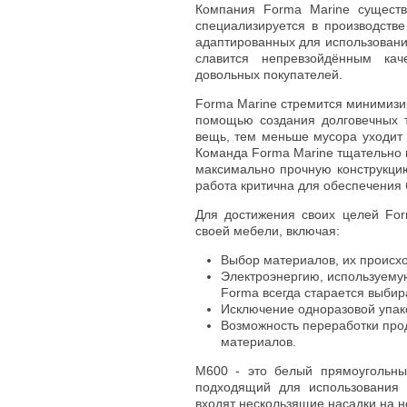
Компания Forma Marine существ
специализируется в производстве
адаптированных для использовани
славится непревзойдённым кач
довольных покупателей.
Forma Marine стремится минимизи
помощью создания долговечных т
вещь, тем меньше мусора уходит 
Команда Forma Marine тщательно 
максимально прочную конструкцию
работа критична для обеспечения
Для достижения своих целей For
своей мебели, включая:
Выбор материалов, их происхо
Электроэнергию, используемую
Forma всегда старается выбир
Исключение одноразовой упак
Возможность переработки прод
материалов.
M600 - это белый прямоугольны
подходящий для использования 
входят нескользящие насадки на 