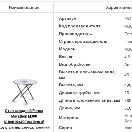
Наименование
Характерис
Артикул
951
Код производителя
M3
Производитель
For
Страна производитель
Гре
Модель
M3
Вес, кг
4.9
Вид обработки
Ано
Высота в сложенном виде,
45
мм
Высота, мм
490
Диаметр трубы, мм
25
Длина в сложенном виде, мм
760
Длина, мм
610
Стол складной Forma
Нер
Marathon M300
Материал
Алю
610x610x490мм белый
Серия
круглый меламин/алюминий
Mar