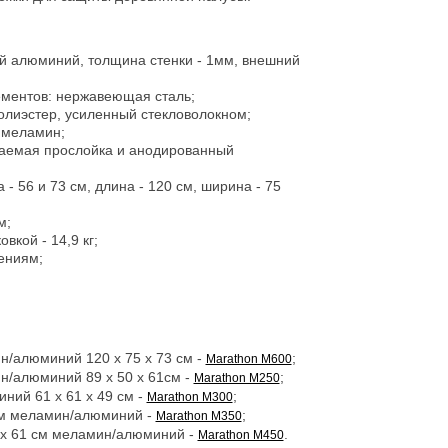
й алюминий, толщина стенки - 1мм, внешний
ментов: нержавеющая сталь;
олиэстер, усиленный стекловолокном;
 меламин;
аемая прослойка и анодированный
- 56 и 73 см, длина - 120 см, ширина - 75
м;
овкой - 14,9 кг;
нениям;
/алюминий 120 x 75 x 73 см -
;
Marathon M600
/алюминий 89 x 50 x 61см -
;
Marathon M250
ий 61 x 61 x 49 см -
;
Marathon M300
см меламин/алюминий -
;
Marathon M350
 x 61 см меламин/алюминий -
.
Marathon M450