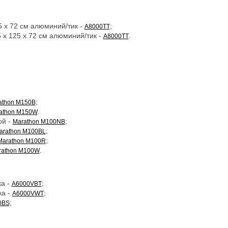
 x 72 см алюминий/тик -
;
A8000TT
x 125 x 72 см алюминий/тик -
.
A8000TT
;
athon M150B
.
athon M150W
ой -
;
Marathon M100NB
;
arathon M100BL
;
Marathon M100R
.
rathon M100W
ка -
;
A6000VBT
ка -
;
A6000VWT
;
0BS