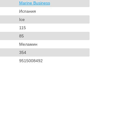
Marine Business
Испания
Ice
115
85
Меламин
354
9515008492