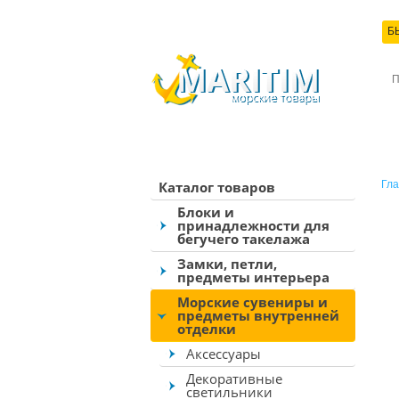
Б
КО
Каталог товаров
Гла
Блоки и
принадлежности для
бегучего такелажа
Замки, петли,
предметы интерьера
Морские сувениры и
предметы внутренней
отделки
Аксессуары
Декоративные
светильники