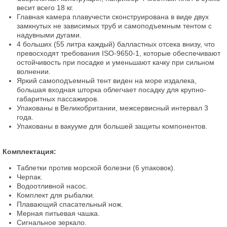
весит всего 18 кг.
Главная камера плавучести сконструирована в виде двух
замкнутых не зависимых труб и самоподъемным тентом с
надувными дугами.
4 больших (55 литра каждый) балластных отсека внизу, что
превосходят требования ISO-9650-1, которые обеспечивают
остойчивость при посадке и уменьшают качку при сильном
волнении.
Яркий самоподъемный тент виден на море издалека,
большая входная шторка облегчает посадку для крупно-
габаритных пассажиров.
Упакованы в Великобритании, межсервисный интервал 3
года.
Упакованы в вакууме для большей защиты компонентов.
Комплектация:
Таблетки против морской болезни (6 упаковок).
Черпак.
Водоотливной насос.
Комплект для рыбалки.
Плавающий спасательный нож.
Мерная питьевая чашка.
Сигнальное зеркало.