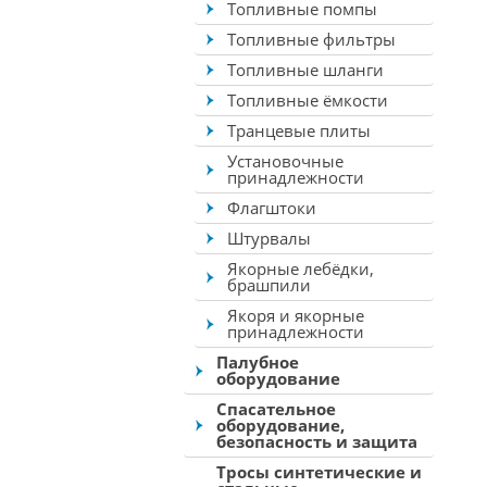
Топливные помпы
Топливные фильтры
Топливные шланги
Топливные ёмкости
Транцевые плиты
Установочные
принадлежности
Флагштоки
Штурвалы
Якорные лебёдки,
брашпили
Якоря и якорные
принадлежности
Палубное
оборудование
Спасательное
оборудование,
безопасность и защита
Тросы синтетические и