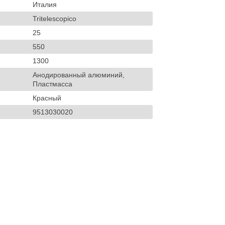
Италия
Tritelescopico
25
550
1300
Анодированный алюминий,
Пластмасса
Красный
9513030020