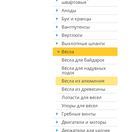
швартовые
Аноды
Буи и кранцы
Вантпутенсы
Вертлюги
Выхлопные шланги
Вёсла
Вёсла для байдарок
Вёсла для надувных
лодок
Вёсла из алюминия
Вёсла из древесины
Лопасти для вёсел
Упоры для вёсел
Гребные винты
Двигатели и моторы
Держатели для удочек