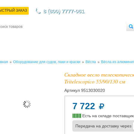
8 (800) 7777-061
ЫСТРЫЙ ЗАКАЗ
НТАКТЫ
ДОСТАВКА
ОПЛАТА
О МАГАЗИНЕ
ОПТОВЫМ ПОКУПАТЕЛЯМ
»
»
»
вная
Оборудование для судов, лаки и краски
Вёсла
Вёсла из алюмини
Складное весло телескопиче
Tritelescopico 55/90/130 см
Артикул
9513030020
7 722
Есть на складе поставщик
Передача на доставку через