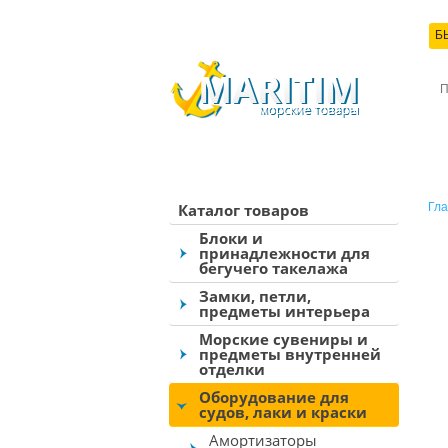
Б
КО
Каталог товаров
Гла
Блоки и
принадлежности для
бегучего такелажа
Замки, петли,
предметы интерьера
Морские сувениры и
предметы внутренней
отделки
Оборудование для
судов, лаки и краски
Амортизаторы