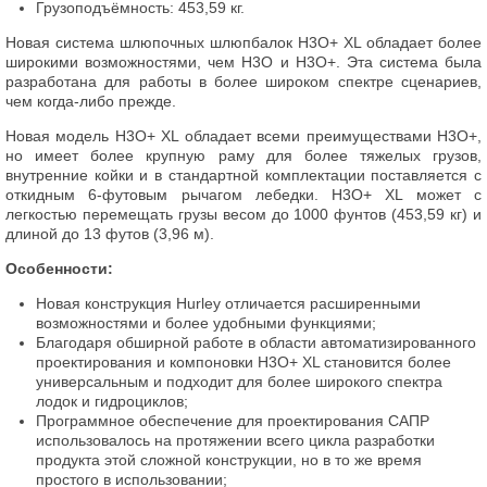
Грузоподъёмность: 453,59 кг.
Новая система шлюпочных шлюпбалок H3O+ XL обладает более
широкими возможностями, чем H3O и H3O+. Эта система была
разработана для работы в более широком спектре сценариев,
чем когда-либо прежде.
Новая модель H3O+ XL обладает всеми преимуществами H3O+,
но имеет более крупную раму для более тяжелых грузов,
внутренние койки и в стандартной комплектации поставляется с
откидным 6-футовым рычагом лебедки. H3O+ XL может с
легкостью перемещать грузы весом до 1000 фунтов (453,59 кг) и
длиной до 13 футов (3,96 м).
Особенности:
Новая конструкция Hurley отличается расширенными
возможностями и более удобными функциями;
Благодаря обширной работе в области автоматизированного
проектирования и компоновки H3O+ XL становится более
универсальным и подходит для более широкого спектра
лодок и гидроциклов;
Программное обеспечение для проектирования САПР
использовалось на протяжении всего цикла разработки
продукта этой сложной конструкции, но в то же время
простого в использовании;