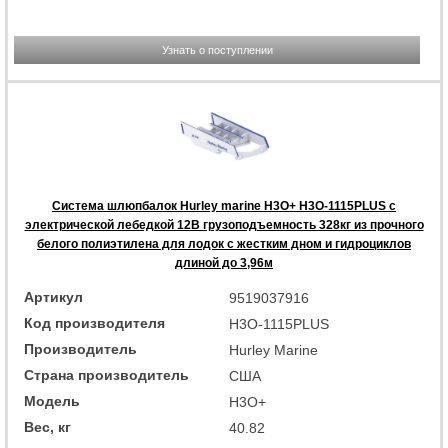
Узнать о поступлении
Система шлюпбалок Hurley marine H3O+ H3O-1115PLUS с
электрической лебедкой 12В грузоподъемность 328кг из прочного
белого полиэтилена для лодок с жестким дном и гидроциклов
длиной до 3,96м
Артикул
9519037916
Код производителя
H3O-1115PLUS
Производитель
Hurley Marine
Страна производитель
США
Модель
H3O+
Вес, кг
40.82