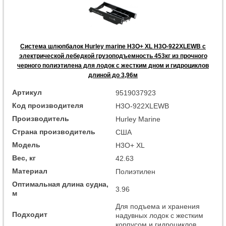
Система шлюпбалок Hurley marine H3O+ XL H3O-922XLEWB с
электрической лебедкой грузоподъемность 453кг из прочного
черного полиэтилена для лодок с жестким дном и гидроциклов
длиной до 3,96м
Артикул
9519037923
Код производителя
H3O-922XLEWB
Производитель
Hurley Marine
Страна производитель
США
Модель
H3O+ XL
Вес, кг
42.63
Материал
Полиэтилен
Оптимальная длина судна,
3.96
м
Для подъема и хранения
Подходит
надувных лодок с жестким
корпусом и гидроциклов