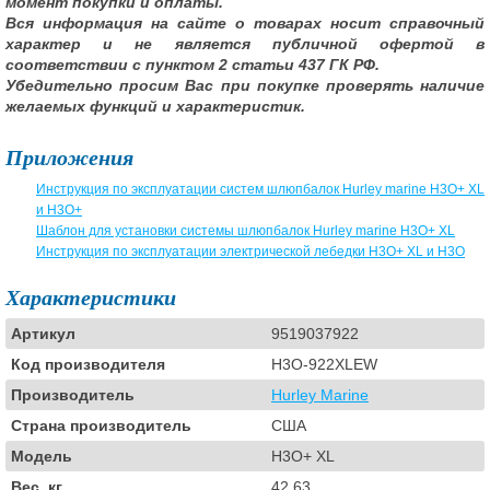
момент покупки и оплаты.
Вся информация на сайте о товарах носит справочный
характер и не является публичной офертой в
соответствии с пунктом 2 статьи 437 ГК РФ.
Убедительно просим Вас при покупке проверять наличие
желаемых функций и характеристик.
Приложения
Инструкция по эксплуатации систем шлюпбалок Hurley marine H3O+ XL
и H3O+
Шаблон для установки системы шлюпбалок Hurley marine H3O+ XL
Инструкция по эксплуатации электрической лебедки H3O+ XL и H3O
Характеристики
Артикул
9519037922
Код производителя
H3O-922XLEW
Производитель
Hurley Marine
Страна производитель
США
Модель
H3O+ XL
Вес, кг
42.63