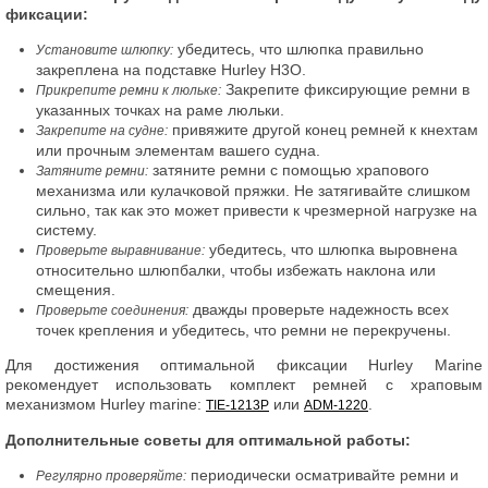
фиксации:
убедитесь, что шлюпка правильно
Установите шлюпку:
закреплена на подставке Hurley H3O.
Закрепите фиксирующие ремни в
Прикрепите ремни к люльке:
указанных точках на раме люльки.
привяжите другой конец ремней к кнехтам
Закрепите на судне:
или прочным элементам вашего судна.
затяните ремни с помощью храпового
Затяните ремни:
механизма или кулачковой пряжки. Не затягивайте слишком
сильно, так как это может привести к чрезмерной нагрузке на
систему.
убедитесь, что шлюпка выровнена
Проверьте выравнивание:
относительно шлюпбалки, чтобы избежать наклона или
смещения.
дважды проверьте надежность всех
Проверьте соединения:
точек крепления и убедитесь, что ремни не перекручены.
Для достижения оптимальной фиксации Hurley Marine
рекомендует использовать комплект ремней с храповым
механизмом Hurley marine:
или
.
TIE-1213P
ADM-1220
Дополнительные советы для оптимальной работы:
периодически осматривайте ремни и
Регулярно проверяйте: