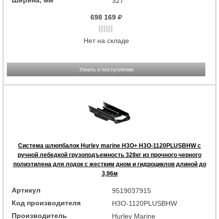
Ширина, мм
327
698 169
Нет на складе
Узнать о поступлении
Система шлюпбалок Hurley marine H3O+ H3O-1120PLUSBHW с
ручной лебедкой грузоподъемность 328кг из прочного черного
полиэтилена для лодок с жестким дном и гидроциклов длиной до
3,96м
Артикул
9519037915
Код производителя
H3O-1120PLUSBHW
Производитель
Hurley Marine