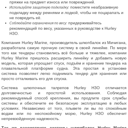
пряжки на предмет износа или повреждений.
поместите неабразивную
Используйте защитную подкладку:
подкладку между ремнями и лодкой, чтобы не поцарапать и
не повредить её.
придерживайтесь
Соблюдайте ограничения по весу:
рекомендаций по весу, указанных в руководстве к Hurley
H3O.
Компания Hurley Marine, производитель шлюпбалок из Мичигана,
разработала самую прочную систему в своей линейке. По мере
того как тендеры становились всё больше и тяжелее, компании
Hurley Marine пришлось расширить линейку и добавить новую
модель, которая упрощает спуск, подъём и хранение тендера на
плавательной платформе судна. Эта простая в установке
система позволяет легко поднимать тендер для хранения или
просто отталкивать его для спуска.
Система шлюпочных талрепов Hurley H3O отличается
долговечностью и простотой использования. Соблюдая
рекомендуемый способ крепления, вы продлите срок службы
системы и обеспечите ее безопасную эксплуатацию в любых
условиях. Независимо от того, плывете ли вы по спокойным
водам или по неспокойному морю, Hurley H3O обеспечит
непревзойденную надежность.
Так же рассмотрите системы шлюпбалок Hurley Marine