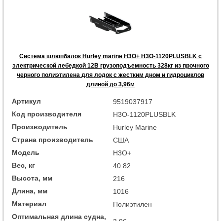
Система шлюпбалок Hurley marine H3O+ H3O-1120PLUSBLK с
электрической лебедкой 12В грузоподъемность 328кг из прочного
черного полиэтилена для лодок с жестким дном и гидроциклов
длиной до 3,96м
Артикул
9519037917
Код производителя
H3O-1120PLUSBLK
Производитель
Hurley Marine
Страна производитель
США
Модель
H3O+
Вес, кг
40.82
Высота, мм
216
Длина, мм
1016
Материал
Полиэтилен
Оптимальная длина судна,