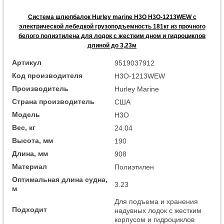
Система шлюпбалок Hurley marine H3O H3O-1213WEW с
электрической лебедкой грузоподъемность 181кг из прочного
белого полиэтилена для лодок с жестким дном и гидроциклов
длиной до 3,23м
Артикул
9519037912
Код производителя
H3O-1213WEW
Производитель
Hurley Marine
Страна производитель
США
Модель
H3O
Вес, кг
24.04
Высота, мм
190
Длина, мм
908
Материал
Полиэтилен
Оптимальная длина судна,
3.23
м
Для подъема и хранения
Подходит
надувных лодок с жестким
корпусом и гидроциклов