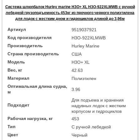
Система шлюпбалок Hurley marine H3O+ XL H3O-922XLMWB с ручной
лебедкой грузоподъемность 453кг из прочного черного полиэтилена
для лодок с жестким дном и гидроциклов длиной до 3,96м
Артикул
9519037921
Код производителя
H3O-922XLMWB
Производитель
Hurley Marine
Страна производитель
США
Модель
H3O+ XL
Вес, кг
42.63
Материал
Полиэтилен
Оптимальная длина судна,
3.96
м
Для подъема и хранения
Подходит
надувных лодок с жестким
корпусом и гидроциклов
Рабочая нагрузка, кг
453
Тип
С ручной лебедкой
Цвет
Черный