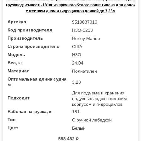
грузоподъемность 181кг из прочного белого полиэтилена для лодок
с жестким дном и гидроциклов длиной до 3,23м
Артикул
9519037910
Код производителя
H3O-1213
Производитель
Hurley Marine
Страна производитель
США
Модель
H3O
Вес, кг
24.04
Материал
Полиэтилен
Оптимальная длина судна,
3.23
м
Для подъема и хранения
Подходит
надувных лодок с жестким
корпусом и гидроциклов
Рабочая нагрузка, кг
181
Тип
С ручной лебедкой
Цвет
Белый
588 482