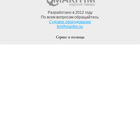
Разработано в 2012 году
По всем вопросам обращайтесь:
Судовое оборудование
tim@maritim.su
Сервис и помощь
Вход
Регистрация
Профиль
О компании
Доставка
Оплата
О нас
Наши Бренды
Мы в соцсетях