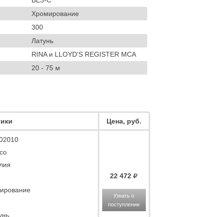
BE3-C
Хромирование
300
Латунь
RINA и LLOYD'S REGISTER MCA
20 - 75 м
тики
Цена, руб.
02010
co
лия
22 472
ирование
Узнать о
поступлении
унь