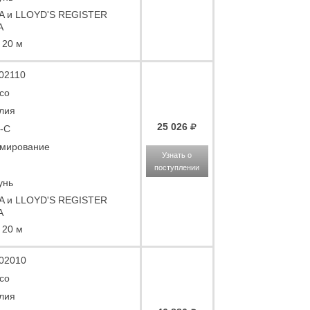
A и LLOYD'S REGISTER
A
 20 м
02110
co
лия
25 026
-C
мирование
Узнать о
поступлении
унь
A и LLOYD'S REGISTER
A
 20 м
02010
co
лия