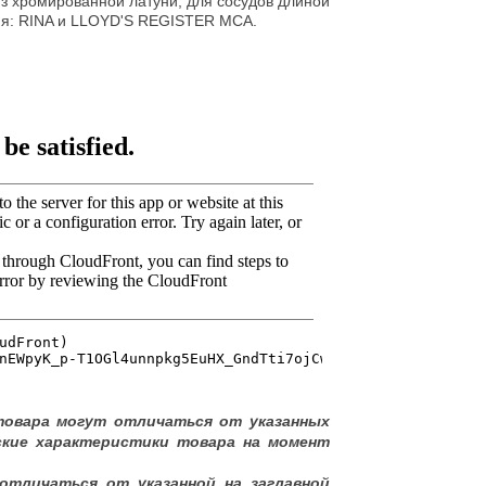
з хромированной латуни, для сосудов длиной
ния: RINA и LLOYD'S REGISTER MCA.
товара могут отличаться от указанных
ские характеристики товара на момент
отличаться от указанной на заглавной