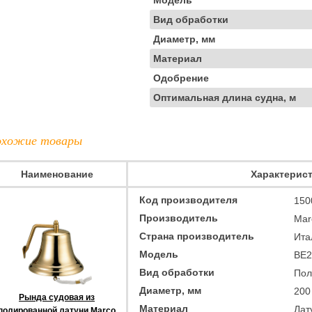
Модель
Вид обработки
Диаметр, мм
Материал
Одобрение
Оптимальная длина судна, м
хожие товары
Наименование
Характерис
Код производителя
150
Производитель
Mar
Страна производитель
Ита
Модель
BE2
Вид обработки
Пол
Диаметр, мм
200
Рында судовая из
Материал
Лат
полированной латуни Marco