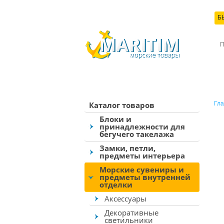
Б
КО
Каталог товаров
Гла
Блоки и
принадлежности для
бегучего такелажа
Замки, петли,
предметы интерьера
Морские сувениры и
предметы внутренней
отделки
Аксессуары
Декоративные
светильники