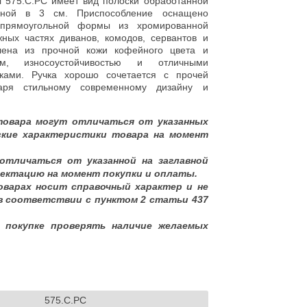
di 575.C.PC имеет вид полоски обработанной
ой в 3 см. Приспособление оснащено
 прямоугольной формы из хромированной
ных частях диванов, комодов, сервантов и
лена из прочной кожи кофейного цвета и
ом, износоустойчивостью и отличными
иками. Ручка хорошо сочетается с прочей
даря стильному современному дизайну и
товара могут отличаться от указанных
ские характеристики товара на момент
отличаться от указанной на заглавной
ектацию на момент покупки и оплаты.
оварах носит справочный характер и не
в соответствии с пунктом 2 статьи 437
 покупке проверять наличие желаемых
575.C.PC