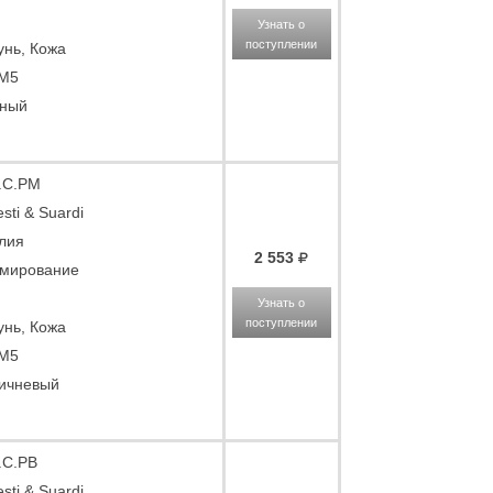
Узнать о
поступлении
унь, Кожа
 M5
ный
.C.PM
sti & Suardi
лия
2 553
мирование
Узнать о
поступлении
унь, Кожа
 M5
ичневый
.C.PB
sti & Suardi