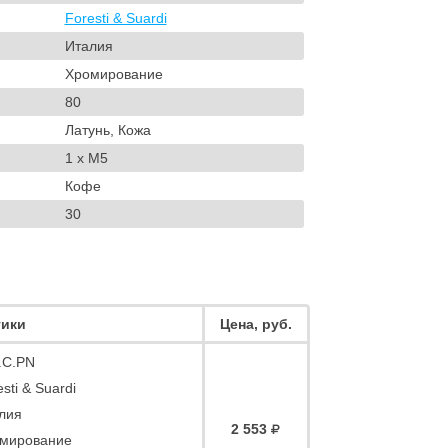
Foresti & Suardi
Италия
Хромирование
80
Латунь, Кожа
1 x M5
Кофе
30
тики
Цена, руб.
.C.PN
sti & Suardi
лия
2 553
мирование