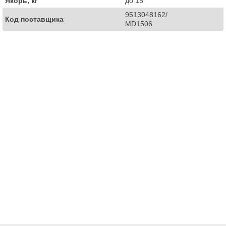
Якорь, кг
до 15
9513048162/
Код поставщика
MD1506