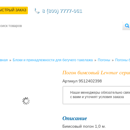
8 (800) 7777-061
ЫСТРЫЙ ЗАКАЗ
НТАКТЫ
ДОСТАВКА
ОПЛАТА
О МАГАЗИНЕ
ОПТОВЫМ ПОКУПАТЕЛЯМ
»
»
»
вная
Блоки и принадлежности для бегучего такелажа
Погоны
Погоны 
Погон бимсовый Lewmar сери
Артикул
9512402398
Наши менеджеры обязательно свя
с вами и уточнят условия заказа
Описание
Бимсовый погон 1,0 м.