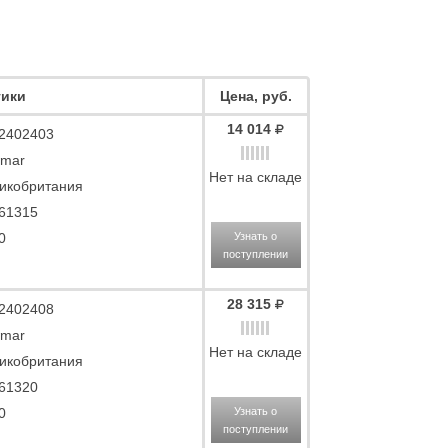
тики
Цена, руб.
14 014
2402403
mar
Нет на складе
икобритания
61315
0
Узнать о
поступлении
28 315
2402408
mar
Нет на складе
икобритания
61320
0
Узнать о
поступлении