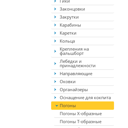
Гики
Законцовки
Закрутки
Карабины
Каретки
Кольца
Крепления на
фальшборт
Лебёдки и
принадлежности
Направляющие
Оковки
Органайзеры
Оснащение для кокпита
Погоны
Погоны X-образные
Погоны Т-образные