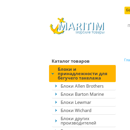
Б
КО
Каталог товаров
Гла
Блоки и
принадлежности для
бегучего такелажа
Блоки Allen Brothers
Блоки Barton Marine
Блоки Lewmar
Блоки Wichard
Блоки других
производителей