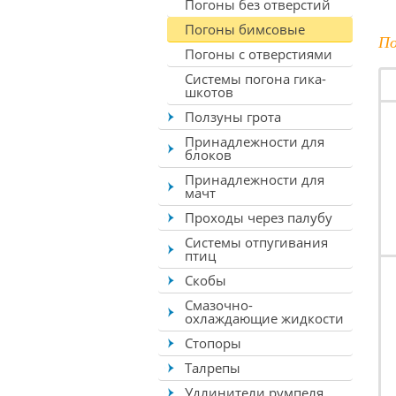
Погоны без отверстий
Погоны бимсовые
По
Погоны с отверстиями
Системы погона гика-
шкотов
Ползуны грота
Принадлежности для
блоков
Принадлежности для
мачт
Проходы через палубу
Системы отпугивания
птиц
Скобы
Смазочно-
охлаждающие жидкости
Стопоры
Талрепы
Удлинители румпеля